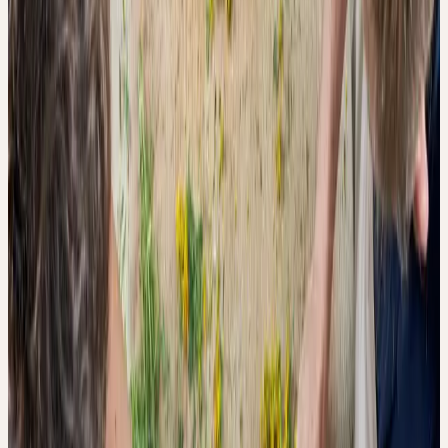
Für den Versuchsaufbau wurden frisch geerntete Pflanzen unter
kryogenen Bedingungen — also bei extrem niedrigen
Temperaturen mit flüssigem Stickstoff — gemahlen, um
enzymatische Prozesse zu hemmen und einen möglichst
oxidationsfreien Referenzextrakt zu erhalten. Anschliessend wurde
dasselbe Pflanzenmaterial nach 30 Minuten Luftkontakt extrahiert,
um den Effekt der Oxidation zu simulieren.
Die resultierenden Tinkturen wurden mit UV-Vis-Spektroskopie,
einem Antioxidanzien-Assay (Kaliumpermanganat) und einem
enzymatischen Tyrosinase-Test analysiert. Zusätzlich wurden
mehrere kommerziell erhältliche Urtinkturen verschiedener
Hersteller — darunter Ceres Heilmittel AG — auf ihren
Oxidationszustand hin untersucht.
WAS PASSIERT, WENN EINE PFLANZE ZU LANGE