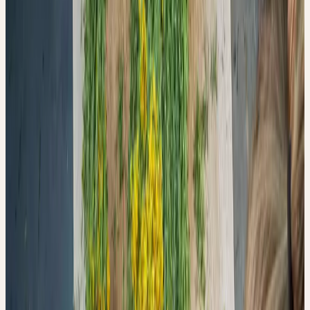
VERARBEITUNG
FRISCHER PFLANZEN
ÜBER DIE QUALITÄT
DER TINKTUR
ENTSCHEIDET
Ceres Redaktion
·
10. April 2026
Was bei der Herstellung homöopathischer Urtinkturen in den
ersten Minuten passiert — und warum 30 Minuten Luftkontakt die
antioxidative Aktivität um bis zu 44 % reduzieren können.
Studienquelle:
Barmaverain D, Hasler S, Kalbermatten C, Plath
M, Kalbermatten R. Processes, 2022
Studiendesign:
Analytische Laboruntersuchung