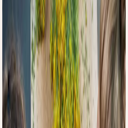
(Oxidationsstresstest, UV-Vis-Spektroskopie, Antioxidanzien-
Assay)
Publiziert:
Juli 2022 · DOI: 10.3390/pr10071335 · Editor's
Choice
Hinweis: Laboranalytische Studie — keine klinischen
Schlussfolgerungen
Wer eine frische Pflanze aufschneidet, setzt einen Prozess in Gang,
der sich nicht aufhalten lässt: Enzyme, die bislang von der intakten
Zellstruktur getrennt gehalten wurden, treten in Kontakt mit
phenolischen Verbindungen — und mit Sauerstoff. Was folgt, ist
eine Oxidationskaskade, die in der Lebensmittel- und
Kosmetikindustrie seit Langem bekannt ist: das Bräunen von
Avocados, der Farbverlust von frisch gepresstem Saft, die