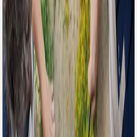
WARTET
Das Ergebnis des Oxidationsstresstests ist eindeutig: Bereits 30
Minuten Luftkontakt nach dem Mahlen führen bei allen vier
getesteten Pflanzen zu einem messbaren Rückgang der
antioxidativen Aktivität. Bei Echinacea beträgt dieser Rückgang
44 %, bei Pfefferminze 43 %. Johanniskraut verliert 20 % seiner
antioxidativen Aktivität, Ginkgo erweist sich mit 10 % als
vergleichsweise robust.
30 Minuten Luftkontakt nach dem Mahlen können die
antioxidative Aktivität einer Frischpflanzentinktur um bis zu 44
% reduzieren — abhängig von der Pflanzenart.
Die Ursache liegt in der Enzymgruppe der Polyphenoloxidasen
(auch Tyrosinasen genannt): Sobald die Zellintegrität beim
Schneiden oder Mahlen zerstört wird, treten diese Enzyme aus den