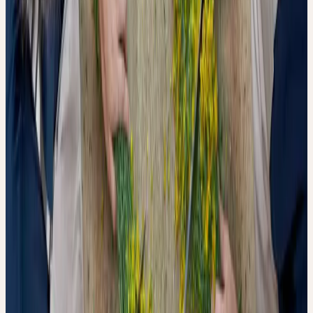
Plastiden in Kontakt mit den phenolischen Verbindungen der
Pflanze. In Gegenwart von Sauerstoff katalysieren sie die
Oxidation der Hydroxylgruppen — jener Strukturen, die
massgeblich für die antioxidative Wirkung phenolischer
Verbindungen verantwortlich sind. Die oxidierten Produkte
reagieren weiter zu braunen Polymeren (Melaninen), die sich nicht
in hydroalkoholischen Lösungsmitteln lösen und daher in der
fertigen Tinktur fehlen.
Das UV-Vis-Spektrum bietet dabei ein überraschend einfaches
diagnostisches Fenster: Die Oxidation zeigt sich als
charakteristische Abflachung der typischen Absorptionskurve —
ein Verhältnis von Maximum zu Minimum, das messbar sinkt und
linear mit dem Rückgang der antioxidativen Aktivität korreliert.
Diese Methode könnte, so schlagen die Autoren vor, als schnelle