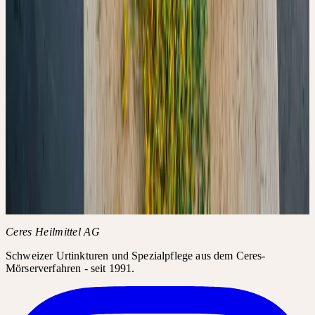
WEITER AUF DEN KANÄLEN
VON CERES
Diese Verweise öffnen die jeweiligen Plattformen direkt. Sie sind
als Ergänzung zum Artikel gedacht, nicht als native In-Page-
Interaktion.
Auf Instagram ansehen
↗
Auf Facebook ansehen
↗
Auf YouTube
ansehen
↗
Inhalt
Was untersucht wurde
Was passiert, wenn eine Pflanze zu lange wartet
Der Vergleich kommerzieller Chargen
Einordnung und Grenzen der Studie
Originalarbeit
Ceres Heilmittel AG
Schweizer Urtinkturen und Spezialpflege aus dem Ceres-
Mörserverfahren - seit 1991.