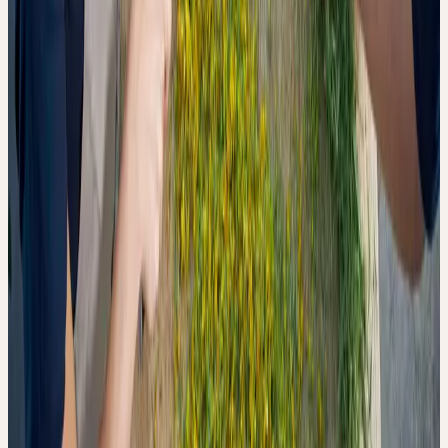
Die Autoren führen dies auf Besonderheiten im Ceres-
Herstellungsprozess zurück: Die frischen Pflanzen werden in einer
speziell entwickelten, geschlossenen Mühle gemahlen, die den
Luftkontakt minimiert und in der der Alkohol bereits während des
Mahlvorgangs anwesend ist — eine Bedingung, die die
enzymatische Oxidation hemmt. Eine abschliessende
Ursachenzuschreibung ist laut den Autoren jedoch nicht möglich,
da zu viele variable Faktoren zwischen verschiedenen Herstellern
bestehen.
Die Ergebnisse legen nahe, dass nicht nur die
Ausgangsqualität der Pflanze, sondern auch jede einzelne
Sekunde des Verarbeitungsprozesses die Qualität der fertigen
Urtinktur beeinflusst.
EINORDNUNG UND GRENZEN DER STUDIE