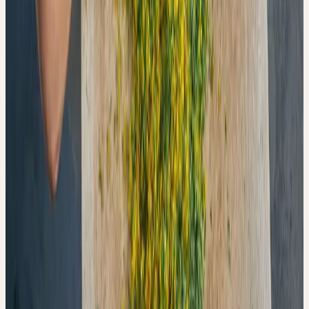
erstmals in der wissenschaftlichen Literatur die Oxidation während
der Frischpflanzenverarbeitung als relevante Qualitätsvariable bei
der Herstellung homöopathischer Urtinkturen — und schlägt mit
der UV-Vis-Spektroskopie eine einfache, praxistaugliche Methode
zu deren Erfassung vor.
ORIGINALARBEIT
Barmaverain D, Hasler S, Kalbermatten C, Plath M,
Kalbermatten R. Oxidation during Fresh Plant Processing: A
Race against Time. Processes. 2022;10(7):1335. DOI:
10.3390/pr10071335
Open Access:
mdpi.com/2227-9717/10/7/1335
Social