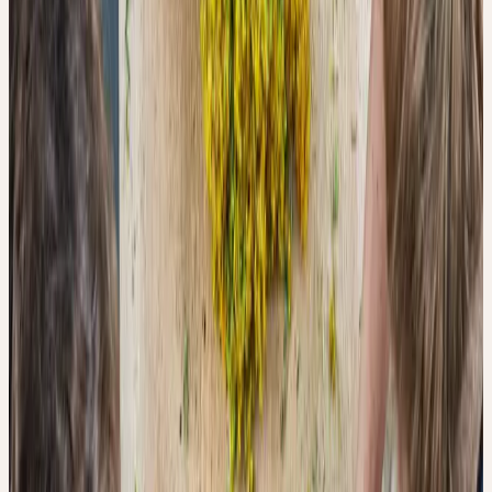
Qualitätsminderung empfindlicher Rohstoffe.
In der Herstellung pflanzlicher Arzneimittel wurde dieser
Zusammenhang wissenschaftlich bisher kaum untersucht. Eine
Studie des Ceres-Forschungsteams hat sich genau damit
beschäftigt — und zeigt, dass Minuten über die Qualität einer
homöopathischen Urtinktur entscheiden können.
WAS UNTERSUCHT WURDE
Das Forschungsteam um Didier Barmaverain, Samuel Hasler,
Christoph Kalbermatten, Matthias Plath und Roger Kalbermatten
untersuchte vier Heilpflanzen, die in der Herstellung von
Urtinkturen eingesetzt werden: Echinacea purpurea (Sonnenhut),
Mentha piperita (Pfefferminze), Ginkgo biloba und Hypericum
perforatum (Johanniskraut).