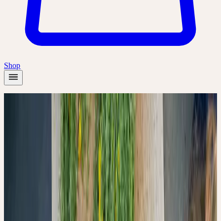
Shop
Startseite
/
Wissen
/
Ein Wettlauf gegen die Zeit: Warum die Verarbeitung
frischer Pflanzen über die Qualität der Tinktur entscheidet
Qualität & Herstellung
6
Min. Lesezeit
EIN WETTLAUF
GEGEN DIE ZEIT:
WARUM DIE