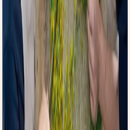
Qualitätskontrolle in der Routineanalytik eingesetzt werden.
DER VERGLEICH KOMMERZIELLER CHARGEN
Neben dem kontrollierten Laborversuch wurden kommerziell
erhältliche Urtinkturen von fünf verschiedenen Herstellern
analysiert. Das Bild ist heterogen: Die untersuchten Chargen
unterscheiden sich in ihrer antioxidativen Aktivität erheblich — bei
einigen Fremdchargen lag die Aktivität sogar unterhalb jener des
künstlich oxidierten Laborextrakts.
Die Tinkturen der Ceres Heilmittel AG zeigten über die
analysierten Pflanzenarten hinweg — mit Ausnahme von Ginkgo,
wo alle Hersteller vergleichbare Werte aufwiesen — eine höhere
antioxidative Aktivität sowie eine weniger ausgeprägte
Abflachung der UV-Absorptionskurve.