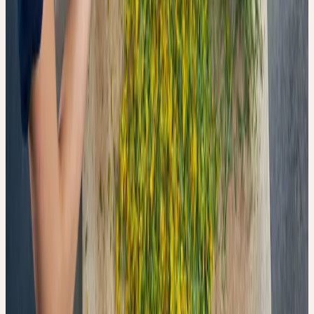
Die Studie ist eine analytische Laboruntersuchung — keine
klinische Studie. Sie macht keine Aussagen darüber, ob höhere
antioxidative Aktivität in vitro klinisch relevante Unterschiede
bedeutet. Die Autoren weisen ausdrücklich darauf hin, dass die
klinische Bedeutung dieser analytischen Unterschiede zum
Zeitpunkt der Publikation nicht bekannt ist.
Die Studie wurde vom Forschungs- und Entwicklungsteam der
Ceres Heilmittel AG durchgeführt und durch das Unternehmen
finanziert. Christoph Kalbermatten ist CEO, Roger Kalbermatten
Gründer von Ceres Heilmittel AG. Diese Angaben sind in der
Publikation vollständig offengelegt. Die Studie wurde in der
Fachzeitschrift Processes (MDPI) publiziert, als Editor's Choice
ausgezeichnet und durchlief ein reguläres Peer-Review-Verfahren.
Was die Studie leistet, ist dennoch bedeutsam: Sie benennt