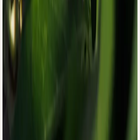
Es ist bemerkenswert, dass diese Studie in der Hypericum-Studie
von 2025 als methodisches Referenzbeispiel für qualitative
Forschung mit Ceres-Urtinkturen zitiert wird — beide gehören zu
einem wachsenden Korpus von Arbeiten, der das Spektrum der
Erkenntnismethoden in der Heilpflanzenforschung bewusst
erweitert.
ZUR PFLANZE
Passiflora incarnata wurde Mitte des 19. Jahrhunderts als
Heilpflanze in Europa etabliert und ist heute in der
Schweizerischen Pharmakopöe aufgeführt. In der Schweiz sind
verschiedene Zubereitungsformen zugelassen — darunter
ethanolische Extrakte wie die Ceres Urtinktur. Die Pflanze wird in
der westeuropäischen Phytotherapie traditionell bei nervöser