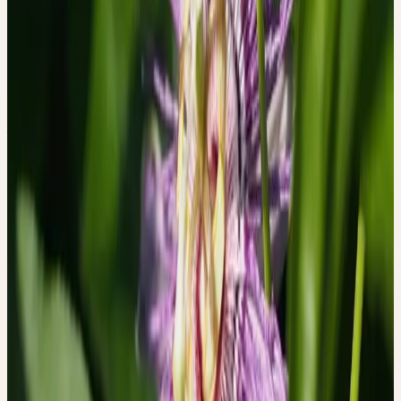
TYP 1 — NEUAUSRICHTUNG
Diese Patientinnen und Patienten beschrieben einen Wandel: Sie
waren zuvor stark leistungsorientiert und bewegten sich während
der Einnahme in Richtung einer Neugewichtung von Prioritäten
— hin zu mehr Ruhe und innerem Gleichgewicht. Die
Passionsblume begleitete in diesen Berichten einen persönlichen
Veränderungsprozess.
TYP 2 — INTEGRATION
Diese Gruppe behielt ihre Leistungsorientierung bei, beschrieb
aber gleichzeitig eine neu zugängliche Ruhe — eine Art parallele
Qualität, die sich in den Alltag einfügte, ohne ihn grundlegend zu
verändern.
TYP 3 — PERSISTENZ