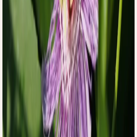
Bei dieser Gruppe blieb die Leistungsorientierung bestehen, und
die Beschwerden hielten an. Eine subjektive Veränderung durch
die Tinktur wurde nicht beschrieben.
Die Studie macht sichtbar, dass Patientinnen und Patienten
dieselbe Pflanze, denselben Extrakt, in grundlegend
unterschiedlichen Lebenssituationen einnehmen — und
entsprechend unterschiedliche Erfahrungen damit machen.
WAS DIESE STUDIE BEDEUTET
Die Passionsblumenstudie ist keine Wirksamkeitsstudie. Sie macht
keine Aussage darüber, ob Passiflora incarnata bei Angst oder
Schlafstörungen klinisch wirksam ist — das war nicht ihre Frage.
Ihre Stärke liegt anderswo: Sie zeigt, dass das Erleben eines
Heilmittels tief in der Biographie und den persönlichen Werten der
einnehmenden Person verankert ist.