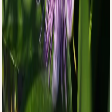
Für die Praxis bedeutet das: Der Kontext der Einnahme, die
Haltung der behandelnden Person, das Gespräch über die Pflanze
und ihre Qualitäten — all das ist nicht Beiwerk, sondern Teil des
therapeutischen Prozesses. Dieser Gedanke ist in der
komplementären Medizin vertraut, wird aber selten so direkt mit
qualitativer Forschung belegt.
Die Studie wurde von Forscherinnen des Instituts für
Komplementär- und Integrative Medizin des Universitätsspitals
Zürich und der Universität Zürich durchgeführt. Christoph
Bachmann hat als freiberuflicher Pharmaberater für Ceres
Heilmittel AG gearbeitet und brachte sein pharmakologisches
Wissen über Passiflora incarnata in die Studie ein. Die Studie
erhielt zusätzliche Finanzierung durch Ceres Heilmittel AG. Diese
Angaben sind in der Publikation offengelegt.