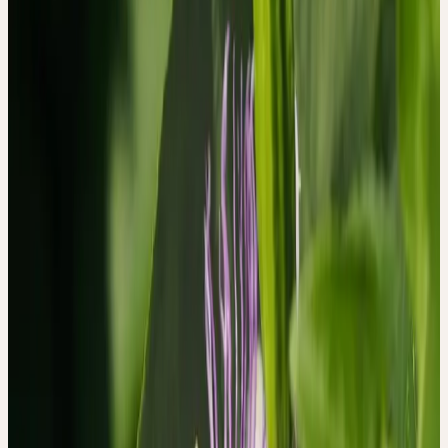
Alltag?
Eine Forschungsgruppe des Instituts für Komplementär- und
Integrative Medizin des Universitätsspitals Zürich hat genau diese
Fragen untersucht — mit einem Ansatz, der in der
Heilpflanzenforschung selten ist: einer qualitativen,
phänomenologischen Studie.
METHODE: ZUHÖREN STATT MESSEN
Acht deutschsprachige Patientinnen und Patienten in der Schweiz
(48 bis 80 Jahre alt) nahmen an der Studie teil. Sie alle erhielten
die Ceres Passiflora incarnata Urtinktur — einen ethanolischen
Frischpflanzenextrakt — erstmals verschrieben, von Ärztinnen
und Ärzten mit Spezialisierung in Phytotherapie.
Die Studie kombinierte mehrere Methoden: Fragebögen vor und