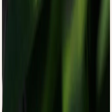
Unruhe, Einschlafstörungen und Angstzuständen eingesetzt.
ORIGINALARBEIT
Canella C, Bachmann C, Wolfensberger B, Witt CM. Patients'
experiences attributed to the use of Passiflora incarnata: A
qualitative, phenomenological study. J Ethnopharmacol.
2019;231:295-301. DOI: 10.1016/j.jep.2018.11.022
Social
WEITER AUF DEN KANÄLEN
VON CERES
Diese Verweise öffnen die jeweiligen Plattformen direkt. Sie sind
als Ergänzung zum Artikel gedacht, nicht als native In-Page-
Interaktion.
Auf Instagram ansehen
↗
Auf Facebook ansehen
↗
Auf YouTube
ansehen
↗