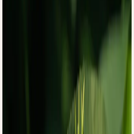
EINSATZ VON
PASSIFLORA
INCARNATA ERLEBEN
Ceres Redaktion
·
10. April 2026
Eine qualitative Studie des Universitätsspitals Zürich fragt nicht
nach Mittelwerten — sondern danach, was Menschen wirklich
wahrnehmen, wenn sie Passiflora incarnata einnehmen.
Studienquelle:
Canella C, Bachmann C, Wolfensberger B, Witt
CM. Journal of Ethnopharmacology, 2019
Studiendesign:
Qualitative, phänomenologische
Beobachtungsstudie
Publiziert:
März 2019 · DOI: 10.1016/j.jep.2018.11.022