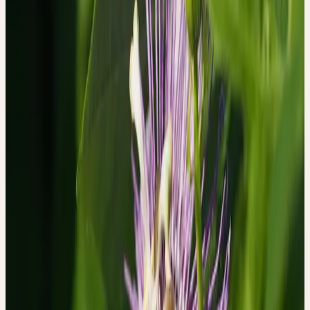
nach der Behandlung, Tagebücher während der Einnahme sowie
eingehende persönliche Interviews. Die Auswertung erfolgte mit
qualitativer Inhaltsanalyse, narrativer Inquiry und der
dokumentarischen Methode — Ansätze, die auf das Verstehen von
Bedeutung und Erleben ausgerichtet sind, nicht auf statistische
Auswertung.
Das Ziel war dabei explizit nicht, die Wirksamkeit der Tinktur zu
bestimmen. Es ging darum, was die Patientinnen und Patienten
selbst wahrnahmen und wie sie ihre Erfahrung interpretierten und
in ihre Biographie einbetteten.
DREI TYPEN VON ERFAHRUNGSGESCHICHTEN
Aus dem Material kristallisierten sich drei distinkte Typen
biografischer Erzählungen heraus: