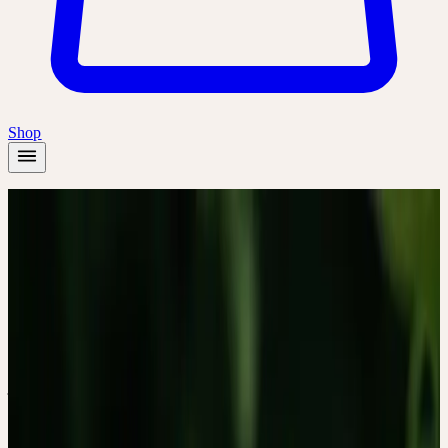
Shop
Startseite
/
Wissen
/
Zur Ruhe kommen — was Patientinnen und Patienten beim
Einsatz von Passiflora incarnata erleben
Forschung & Studien
5
Min. Lesezeit
ZUR RUHE KOMMEN
— WAS PATIENTINNEN
UND PATIENTEN BEIM