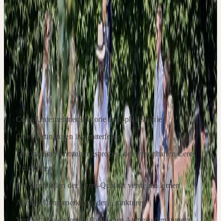
Werfen Sie bei einem geführten Rundgang einen Blick hinter die
Kulissen von Ceres und erleben Sie aus nächster Nähe, was im
Herstellungsprozess wichtig ist, damit die Urtinkturen einen
optimalen Wirkungsgrad erreichen.
SCHWERPUNKTE
Ceres-Unternehmenshistorie und -philosophie
Ceres Urtinkturen live miterleben
Einzigartiger Entstehungsprozess der wesenhaften Ceres
Urtinkturen
Die vier Säulen der Ceres-Qualität verstehen lernen
Alleinstellungsmerkmale der Urtinkturen
Vergleich zu anderen pflanzlichen Arzneizubereitungen