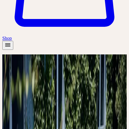
Shop
Startseite
/
Akademie
/
Führung: Ceres Produktion - Von der Heilpflanze zur
ganzheitlichen Arznei
Präsenz
Einführung
🇨🇭
CH
Alle
Deutsch
Führung: Ceres
Produktion - Von der
Heilpflanze zur