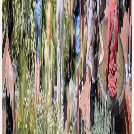
Ceres Heilmittel AG Bachtobelstrasse 6 CH-8593 Kesswil
+41 71 466 82 82
weiterbildung@ceresheilmittel.ch
CHF 10
Jetzt anmelden
Details
Datum
Dienstag, 1. September 2026
Uhrzeit
12:00 – 13:30 Uhr
Ort
Bachtobelstrasse 6, CH-8593 Kesswil