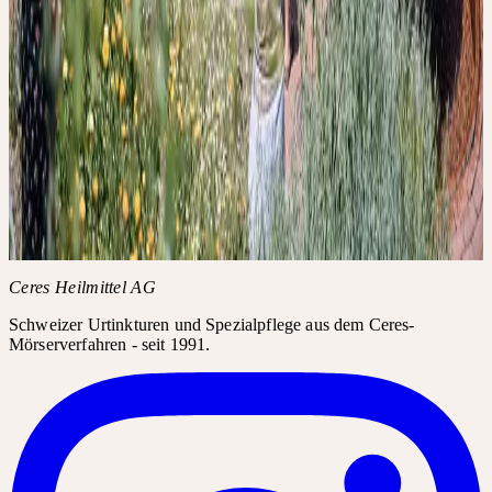
Anmeldefrist
3 Tage vor Seminartermin
Bedingungen
Bitte melden Sie sich im Verhinderungsfall ab · Ausschliesslich
Bezahlung vor Ort, in bar oder mit Twint.
Akkreditierungen
·
FPH-Punkte Schweiz: 0.0
·
SDV-Punkte: 0.0
Themen
Ceres kennenlernen
Weitere Informationen
AGB der Akademie
FAQ zur Akademie
Ceres Heilmittel AG
Schweizer Urtinkturen und Spezialpflege aus dem Ceres-
Mörserverfahren - seit 1991.