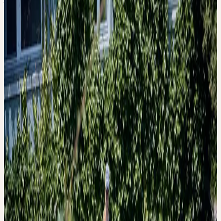
ganzheitlichen Arznei
Dienstag, 1. September 2026
Bachtobelstrasse 6, CH-8593
Kesswil
Dienstag
01
Sep
2026
Präsenz
Einführung
🇨🇭
CH
Alle
Deutsch
FÜHRUNG: CERES
PRODUKTION - VON
DER HEILPFLANZE
ZUR
GANZHEITLICHEN
ARZNEI