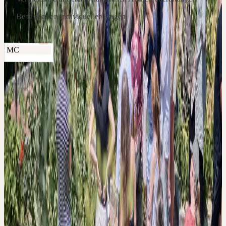
Beantworten individueller Fragen
Referenten
MC
Mitarbeiter Ceres Heilmittel AG, Kesswil
Hinweise
Falls Sie gerne als Gruppe zu uns kommen möchten, nehmen Sie
bitte mit uns Kontakt auf.
Kontakt