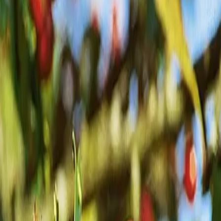
lanze dar.
unsere
einen
locken.
n Steinkern;
s drei
der dem
ZE