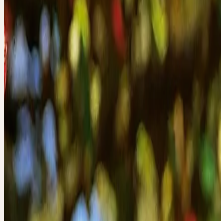
«Das Wesen des Weissdorns manifestiert sich im
Spannungsfeld zwischen gestauter Kraft und impul
Entladung. Der Weissdorn zeigt uns, dass viele
Entwicklungen im Leben nicht geradlinig verlaufen
werden behindert und nehmen einen anderen als d
geplanten Weg. Die Verzögerungsmomente, die äus
Stagnationen sind Voraussetzung für das Entstehe
Impulse, die unser Leben auf eine höhere Stufe füh
wenn wir den Stillstand nicht durch Willensanstre
durchbrechen versuchen, sondern die Besinnung in 
annehmen, entwickeln sich im Herzen Impulse, die
einer höheren seelischen Qualität führen. Bei nach
Herzleistung ist Weissdorn ein bewährtes
Langzeittherapeutikum.»