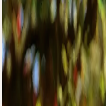
enden. Diese Dornen stellen umgewandelte, gestaute Sprosse der Pf
Es entsteht ein nahezu undurchdringliches, bedorntes Astwerk, das 
Vorfahren früh als schützende Hecke nutzten.
Beide Arten blühen explosionsartig im Mai mit weissen Blüten, die 
unangenehmen Duft entwickeln und vor allem Fliegen und Käfer an
Nach der Bestäubung entwickeln sich rote, eiförmige Früchte. Beim
Eingriffeligen Weissdorn haben sie 6–10 mm Durchmesser und eine
beim Zweigriffeligen Weissdorn 8–20 mm Durchmesser und zwei bi
Steinkerne. Diese «Mehlfässchen» wurden in Notzeiten gegessen o
Mehl zugesetzt.
WESEN DER PFLAN
Impuls durch Stauung und Auflösung