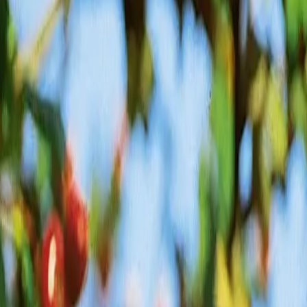
 der
bis 10 m
rosssystem
gen Dornen