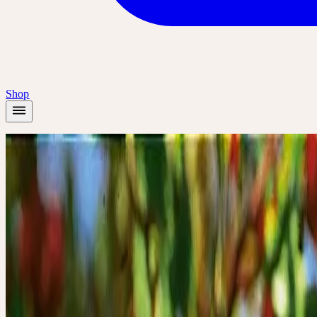
Shop
Startseite
/
Pflanzen
/
Weissdorn
Herbst
Weissdorn