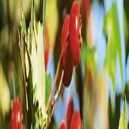
siver
; sie
en
serlichen
n neuer
ren. Erst
ngung zu
der Stille
 uns zu
lassender