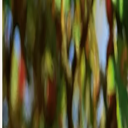
Crataegus laevigata / monogyna
Impuls durch Stauung und Auflösung
Familie
Rosaceae (Rosengewächse)
Standort
Hecken, Waldränder, Gebüsche; kalkreiche, steinige Böden
Ernte
September–Oktober
Verarbeitung
Mörserverfahren
Botanik und Wesen der Pflanze
BOTANIK
Crataegus monogyna
JACQ. und
Crataegus laevigata
(POIR.) DC,
Eingriffelige und der Zweigriffelige Weissdorn, sind sommergrüne, 
hoch werdende Sträucher oder kleine Bäume aus der Familie der
Rosengewächse (Rosaceae). Sie bilden ein sehr festes Holz; das Sp
ist in Lang- und Kurztriebe gegliedert, die häufig in bis 10 mm lan