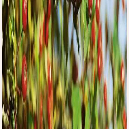
Taraxacum officinale
Wandlung, Anpassungsfähigkeit, Fluss der Lebensenergie,
Wärme, Lebenskraft
Sommer
MARIENDISTEL
Silybum marianum
Abgrenzung, Schutz, Individualität
Sommer
PASSIONSBLUME
Passiflora incarnata
Herzensruhe, zu sich selbst finden, der ureigene innere Ton
Sommer