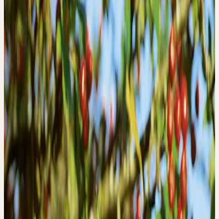
13
Wissensartikel
0
Kurse
0
Das Alter trägt Geschenke mit sich, die man in jungen Jahren noch
nicht kennt — Übersicht, Gelassenheit, die Fähigkeit, das
Wesentliche zu unterscheiden. Es bringt aber auch Aufgaben:
nachlassende Kräfte, schwerere Glieder, Durchblutung, die nicht
mehr selbstverständlich ist, Gedächtnis, das sortiert werden will.
WÄRME UND AUFRICHTUNG
Die traditionelle Pflanzenheilkunde hat für das Alter ein eigenes
Vokabular entwickelt: Pflanzen, die wärmen, ohne zu überhitzen.