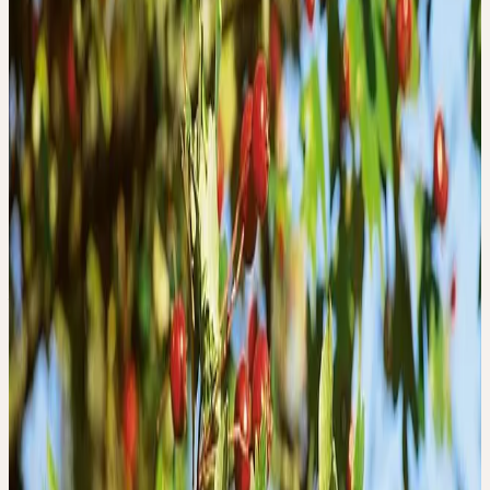
Die tragen, ohne zu belasten. Die anregen, ohne zu treiben. Es ist
die Kunst des rechten Masses — und das Alter versteht sie oft
besser als jede andere Lebensphase.
Man wird nicht alt, wenn man dem Alter mit Würde begegnet.
Im Ceres-Verständnis begleiten Pflanzen das Alter nicht als
Bremse gegen das Werden, sondern als Gefährten dessen, was
noch werden will. Denn das Leben hört nicht auf, sich zu entfalten
— es tut es nur anders.
PFLANZEN ZU DIESEM THEMA
Sommer
AUGENTROST