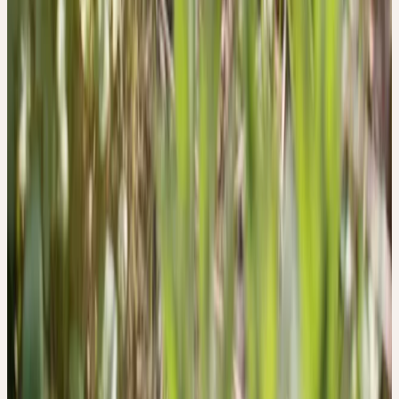
7. Kalbermatten, R. Wesen und Signatur der Heilpflanzen.
(AT Verlag, Aarau, Schweiz, 2016).
8. Kalbermatten, R. & Kalbermatten, H. Pflanzliche
Urtinkturen. (AT Verlag, Aarau, Schweiz, 2014).
II
Phase
Bewahrung
Psychologische Signatur
WANDLUNGSFÄHIGKEIT
R. & H. Kalbermatten — «Psyche des Menschen und Signatur der
Heilpflanzen»
Herstellung
CERES-MÖRSERVERFAHREN —
SCHONEND, KALT,
VOLLSTÄNDIG.
Frisch geerntet, von Hand verlesen, bei Raumtemperatur
vermörsert und über Jahre gereift. Keine Erhitzung, kein Druck —