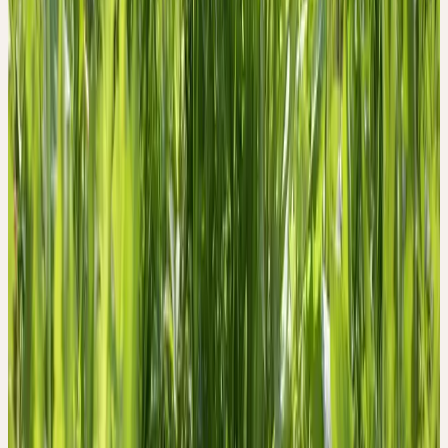
sie nicht schon verblüht sind.
Mit der kräftigen Pfahlwurzel ist der Löwenzahn gut verankert.
Die ganze Pflanze ist weich, der Stengel hohl, röhrenartig, von
reichlich strömendem weissem Milchsaft durchflossen. Alle
Pflanzenteile enthalten diesen Milchsaft, der – wenn Kinder mit
den Stengeln spielen und Wasserleitungen bauen – auf den
Kleidern schwarze, nicht mehr auswaschbare Flecken hinterlässt.
Die Blätter sind vielgestaltig gezähnt (daher der Name); keine
zwei Blätter könnten in ihrer Form zur Deckung gebracht werden.
Der Geruch ist schwach, kaum wahrnehmbar, aber der Geschmack
aller Pflanzenteile ist bitter.
In diesem bitteren Geschmack finden wir die Beziehung des
Löwenzahns zur Leber und zur Galle, da bittere Stoffe den
Gallenfluss und die Leberfunktionen anregen. Der Löwenzahn