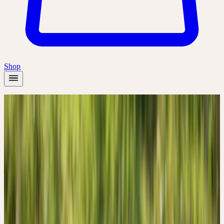
Shop
Startseite
/
Pflanzen
/
Löwenzahn
Frühling
Löwenzahn
Taraxacum officinale
Wandlung, Anpassungsfähigkeit, Fluss der Lebensenergie,
Wärme, Lebenskraft