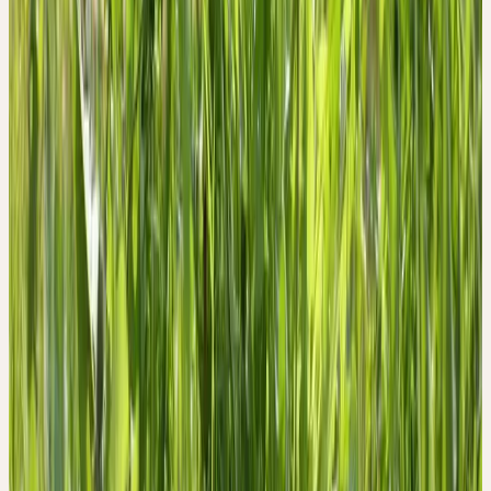
Der Löwenzahn kündigt mit grosser Kraft den Frühling an: Die
Wiesen sind noch winterkalt und nass. Am Himmel zieht die
Sonne wieder höhere Bahnen und berührt die Natur mit den ersten
wärmenden Strahlen. Das neue Jahr erwacht. Nun erblüht der
Löwenzahn in grosser Zahl, färbt ganze Wiesen gelb mit
Tausenden auf die Erde gesunkenen kleinen Sonnen.
Eine Zeit lang können wir uns an diesen Frühlingsboten erfreuen,
doch bald schon verwandeln sich die Sonnenblüten in die
silberhellen, durchlüfteten Kugeln der Fruchtstände. Ist der
Zeitpunkt der Samenreife gekommen, werden die kleinen
Fallschirmchen mit dem ersten Wind in die Weite getragen. Die
gelben Blüten sind wie Spiegel der Sonne; verschwindet sie hinter
den Wolken, schliessen sie sich. Regnet es, sind die Blüten
manchmal so stark geschlossen, dass nicht mehr erkennbar ist, ob