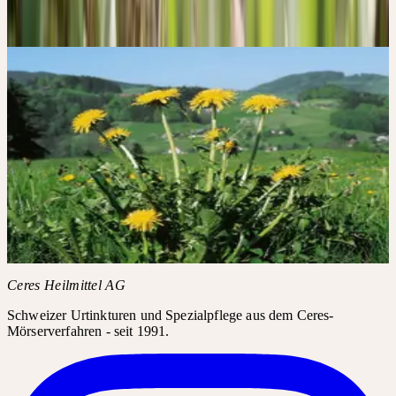
die volle Lebenskraft der Pflanze, bewahrt.
Die 4 Säulen der Qualität
→
Bildergalerie
CERES AUF
INSTAGRAM
#TARAXACUM /
#TARAXACUMOFFICINALE
Instagram-Posts benötigen Ihre Zustimmung für Drittanbieter-
Inhalte.
Instagram laden
Ceres Heilmittel AG
Schweizer Urtinkturen und Spezialpflege aus dem Ceres-
Mörserverfahren - seit 1991.