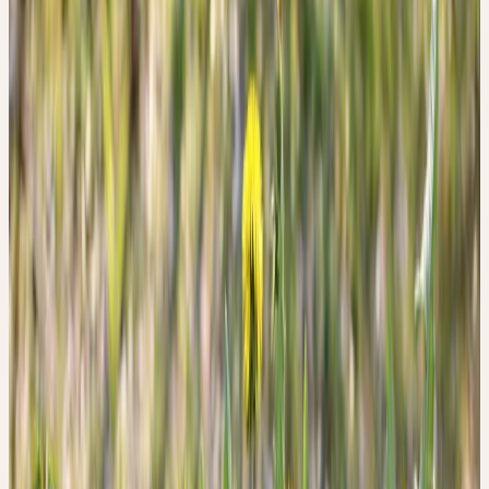
Der Löwenzahn gehört zu den anpassungsfähigsten und vitalsten
Pflanzen. Die durch den Löwenzahn vermittelte Wandlungs- und
Anpassungsfähigkeit bezieht sich gleichermassen auf Ideen,
Wertvorstellungen und Anschauungen wie auf die
Stoffwechselaktivität der Leber. Beide Ebenen weisen einen engen
Zusammenhang auf: Wie die Leber eine rege
Umwandlungsaktivität von chemischen Substanzen entfaltet, so
erfährt die innere Anschauung im Verlauf des Lebens immer
wieder Anpassungen, Änderungen und Erweiterungen.
Vorstellungen müssen an der Lebenserfahrung überprüft und
eventuell angepasst oder korrigiert werden. Doch bereitet kein
anderer Prozess auf der seelisch-geistigen Ebene so viel Mühe wie
die Änderung von einmal gebildeten Werten und Anschauungen.
Zwar weichen Vorstellung und Realität aufgrund der