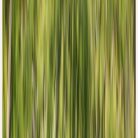
Familie
Asteraceae (Korbblütler)
Standort
Wiesen, Weiden, Wegränder, Gärten; extrem
anpassungsfähig, nährstoffreiche Böden
Ernte
April–Mai
Verarbeitung
Mörserverfahren
Botanik und Wesen der Pflanze
BOTANIK
Wer kennt ihn nicht, den Löwenzahn? Er gehört zur Familie der
Korbblütler (Asteraceae) und ist auf nährstoffreichen Wiesen,
Äckern und Gärten zuhause, dringt sogar bis in die Städte vor. Er
bevorzugt überdüngte Standorte mit hohem Stickstoffanteil. Mit
seiner Pfahlwurzel dringt er bis 2 m in den Boden vor und wird
oberirdisch über 40 cm hoch. Die Wurzel ist sehr vital und kann
sich aus kleinen Bruchstücken regenerieren.
Die Blätter stehen in einer grundständigen Rosette. Sie sind