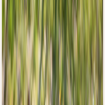
verkehrt-eiförmig bis eilanzettlich, lebhaft grasgrün, äusserst
vielgestaltig und unterschiedlich stark fiederlappig — keine zwei
sind in der Form identisch. Zeitig im Frühjahr, spätestens im April,
beginnt die Blüte. Die grossen, sonnenhaften gelben Blütenköpfe
— aus bis zu 200 Zungenblüten zusammengesetzt — gehen nur
bei sonnigem Wetter auf. Sie stehen auf hohlen, röhrenartigen
Stängeln. Die Entwicklung von der Knospe bis zur «Pusteblume»
geht rasch. Löwenzahnblätter schmecken bitter; alle Pflanzenteile
sind erfüllt von einem weissen, kautschukhaltigen Milchsaft, der
nach dem Waschen typische braune und schwarze Flecken auf der
Kleidung hinterlässt.
WESEN DER PFLANZE
Wandlung, Anpassungsfähigkeit, Fluss der Lebensenergie,
Wärme, Lebenskraft