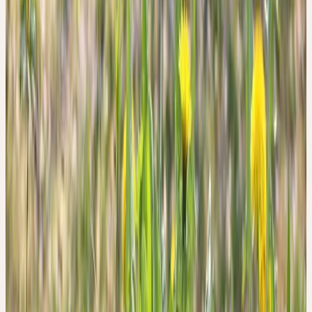
Unvollkommenheit des Bewusstseins immer mehr oder weniger
voneinander ab; wird jedoch ein bestimmtes Mass der
Abweichung überschritten, so führt dies zu Ärger oder Bitterkeit.
Damit ist in der Regel auch eine Störung der Leberfunktion und
des Gallenflusses verbunden. Löwenzahn dynamisiert die
Wandlungs- und Anpassungsprozesse, löst Stauungen und
Erstarrungen in Geist und Körper und vermittelt dadurch neue
Lebenskraft.
TARAXACUM OFFICINALE
Löwenzahn
Familie
Asteraceae (Korbblütler)
Wuchshöhe
10–40 cm
Blütezeit
April-Juli
Erntemonate
April–Mai
Standort
Wiesen, Weiden, Wegränder, Gärten; extrem
anpassungsfähig, nährstoffreiche Böden