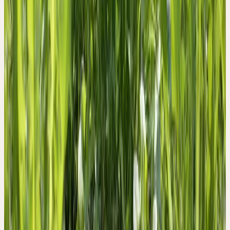
steht mit seinem ganzen Wesen völlig im Gegensatz zu jeglicher
Erstarrung und Fixierung auf feste Formen und Stabilität. Er ist
ganz auf Veränderung ausgerichtet. In seinem Wandel der Formen
ist er ein Spiegelbild für die sich ständig im Fluss befindlichen
Stoffwechselprozesse der Leber.
Erntezeit
April–Mai
Beschaffung
Wildsammlung
Herkunft & Ernte
WILDSAMMLUNG
Der Löwenzahn ist in Europa, Nordafrika und Westasien heimisch
und heute nahezu weltweit verbreitet. Er besiedelt Wiesen,
Weiden, Wegränder, Gärten und Parkanlagen bis in Berglagen und
findet sich sogar in unseren Städten.
Ceres verwendet die frische ganze Pflanze aus Wildsammlung in