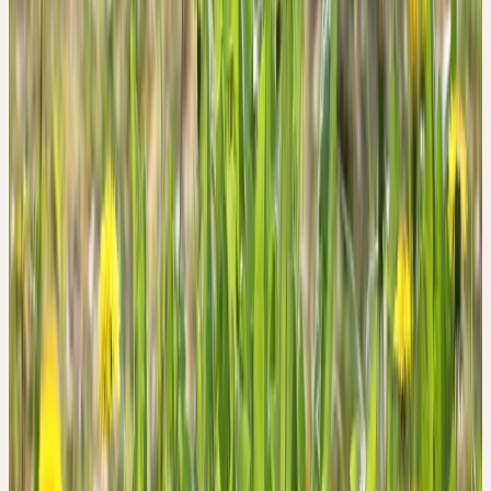
Verbreitung
Kosmopolitisch; in der Schweiz allgegenwärtig bis
2500 m
Ceres-Beschaffung
Wildsammlung
Pflanzenteil
Frische ganze Pflanze
Volksnamen
Löwenzahn, Pusteblume, Butterblume, Kuhblume,
Kettenblume, Pissenlit, Dandelion
Signatur & Wirkung
VON DER GESTALT ZUR
HEILKRAFT