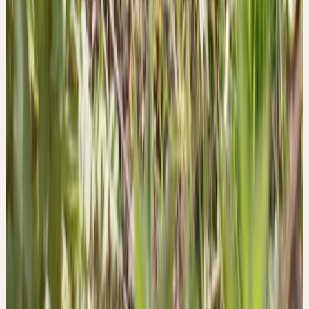
1. Hänsel, R. & Steinegger, E. Hänsel / Sticher
Pharmakognosie Phytopharmazie. (Wissenschaftliche
Verlagsgesellschaft GmbH, Stuttgart, Deutschland, 2015).
2. BGA/BfArM (Kommission E). Taraxaci radix cum herba
(Löwenzahnwurzel mit -kraut). Bundesanzeiger 228,
(1984).
3. Madaus, G. MADAUS LEHRBUCH DER
BIOLOGISCHEN HEILMITTEL BAND 1-11. (mediamed
Verlag, Ravensburg, 1990).
4. Committee on Herbal Medicinal Products (HMPC).
COMMUNITY HERBAL MONOGRAPH ON
TARAXACUM OFFICINALE WEBER ex WIGG.,
RADIX CUM HERBA. EMA/HMPC/2128895/2008 Corr
(2019).
5. BGA/BfArM (Kommission D). Taraxacum officinale
(Taraxacum). Bundesanzeiger 66a, (1989).
6. Hänsel, R., Keller, K., Rimpler, H. & Schneider, G.
Hagers Handbuch der Pharmazeutischen Praxis Band 5
Drogen P-Z. (Springer Verlag Berlin Heidelberg, 1994).