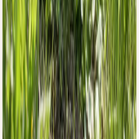
der Schweiz. Die Pflanzen werden im Frühjahr zur beginnenden
Blütezeit geerntet.
Historischer Kontext
TRADITIONELLE VERWENDUNG
Der Löwenzahn zählt zu den bekanntesten und meist verwendeten
Heil- und Lebensmittelpflanzen der mitteleuropäischen Flora. Er
wird traditionell in Frühjahrskuren zur Anregung des
Stoffwechsels und zur Reinigung des Blutes angewendet. Das
Spektrum der Darreichungsformen ist sehr breit und reicht von
Frischpflanzensäften, Teeinfusen, Fluid- und Trockenextrakten bis
hin zu alkoholischen Tinkturen. Zielorgan der Wirkung von
Zubereitungen aus Taraxacum officinale L. in verschiedenen
Therapierichtungen ist das Leber-Galle-System. Die