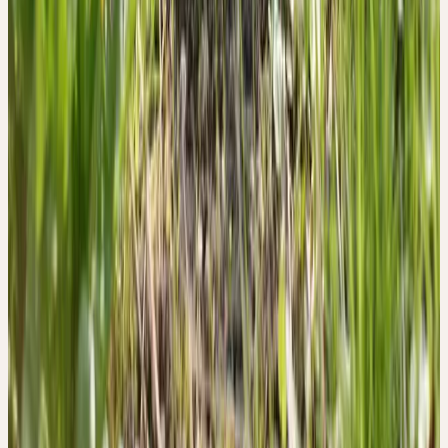
Wiederherstellung der Leber- und Gallenfunktion steht dabei im
Mittelpunkt. Störungen des Leber-Galle Systems stehen oft mit
Müdigkeit, Schwäche, Hautleiden, Juckreiz, Verdauungs- und
Oberbauchbeschwerden im Zusammenhang. Da durch den
Löwenzahn insbesondere auch der Fluss der Gallensäfte angeregt
wird, hat Löwenzahn insgesamt einen sehr förderlichen Einfluss
auf den gesamten Gastrointestinaltrakt. Appetitlosigkeit,
dyspetische Beschwerden wie Völlegefühl und Blähungen können
mit Löwenzahn mitbehandelt werden. Die Anwendungsgebiete
des Löwenzahns reichen pflanzenheilkundlich bis in den
Urogenitaltrakt hinein. Durch die Anregung der Diurese kann
diese Heilpflanze auch zur Durchspülung der Harnwege und der
Begleitbehandlung von leichten Harnwegsbeschwerden genutzt
werden. Weitere volkstümliche Anwendungsgebiete des
QUELLEN