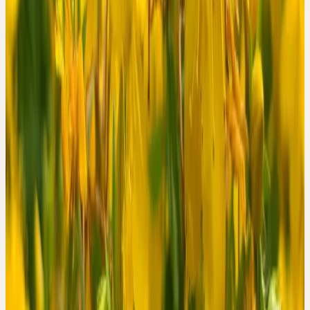
Unerwünschte Ereignisse wurden bei 4 % der Teilnehmenden
dokumentiert — in den Vergleichsstudien mit Trockenextrakten
lag dieser Anteil zwischen 20 % und 39 %. Eine Patientin
berichtete von verstärkten Hitzewallungen; der behandelnde Arzt
schätzte einen wahrscheinlichen Zusammenhang mit der Urtinktur
als gegeben ein. Ein Patient wünschte nach drei Wochen den
Wechsel zu einem synthetischen Antidepressivum — dieser
Entscheid wurde nicht auf die Urtinktur zurückgeführt.
ZUR EINORDNUNG: WAS DIE STUDIE NICHT ZEIGT
Die Autorinnen und Autoren betonen ausdrücklich die Grenzen
dieser Arbeit. Als Beobachtungsstudie ohne Kontrollgruppe lässt
sie keine Aussagen über Kausalität zu. Placeboeffekte, die
begleitende ärztliche Unterstützung sowie die natürliche