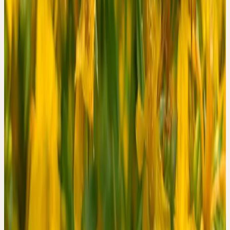
Urtinktur im Detail: Ausschliesslich Pflanzen aus biologischem
oder biodynamischem Anbau oder aus Wildsammlung, Handernte
zum definierten Erntezeitpunkt (zwei Drittel in Knospe, ein Drittel
in Blüte), rhythmisches Mahlen in einer eigens entwickelten
Mühle sowie eine durchschnittliche Lagerung von zwei Jahren in
einem temperierten Dunkelraum.
Die Autoren diskutieren verschiedene Hypothesen, warum eine
Urtinktur trotz deutlich niedrigerer Mengen bekannter Einzelstoffe
— Hypericin, Hyperforin, Flavonoide — vergleichbare Verläufe
zeigen könnte: darunter die potenzielle Rolle noch nicht strukturell
zugeordneter Inhaltsstoffe, Einflüsse des Erntezeitpunkts und
Herstellungsprozesses auf das pflanzliche Spektrum sowie
qualitative Aspekte wie Geruch und Geschmack der Tinktur, die
nach Auffassung einzelner beteiligter Ärzte das therapeutische
Erleben mitprägen.