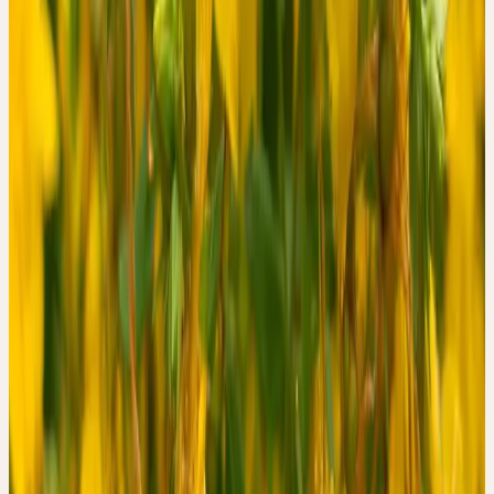
Rückbildungstendenz depressiver Episoden könnten das Bild
beeinflussen.
Auch ist die Stichprobengrösse mit 52 Personen klein, und die
Ausgangswerte auf der HAM-D-Skala lagen im unteren Bereich
des für die Studie definierten Schweregrads. Die Autoren sehen
ihre Ergebnisse ausdrücklich als Pilotdaten — als Basis für
weiterführende klinische Studien, nicht als abschliessenden Beleg.
Diese Studie informiert über den realen Einsatz der Ceres
Hypericum Urtinktur und deren Verträglichkeit. Sie ersetzt
keine ärztliche Beurteilung und begründet keine
Indikationsaussagen.
WAS DIE HERSTELLUNG BESONDERS MACHT
Die Studie beschreibt die Herstellungsweise der Ceres Hypericum