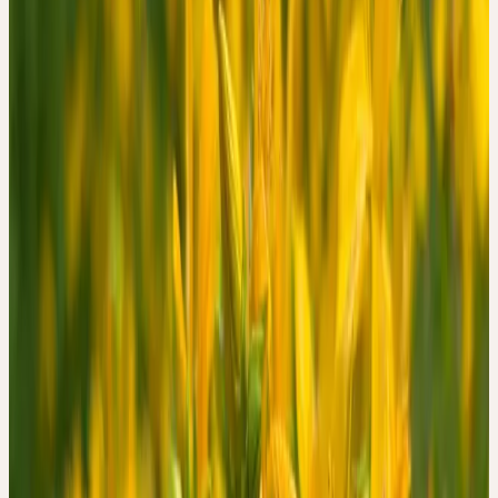
hochdosierte Trockenextrakte existiert eine breite Evidenzbasis:
Mehrere randomisierte kontrollierte Studien und systematische
Übersichtsarbeiten, darunter ein Cochrane Review, kommen zum
Schluss, dass sie bei leichten bis mittelschweren Depressionen mit
synthetischen Antidepressiva vergleichbar wirksam sind — bei
gleichzeitig günstigerem Nebenwirkungsprofil.
Weniger untersucht waren bisher niedrig dosierte Zubereitungen
wie Urtinkturen — also ethanolische Frischpflanzenextrakte, die
nach den Vorschriften des Homöopathischen Arzneibuchs (HAB)
hergestellt werden. Für die Ceres Hypericum Urtinktur lag bislang
keine formale klinische Studie vor. Das hat sich 2025 geändert.
DIE STUDIE
Die Beobachtungsstudie wurde von Natalie Kalbermatten