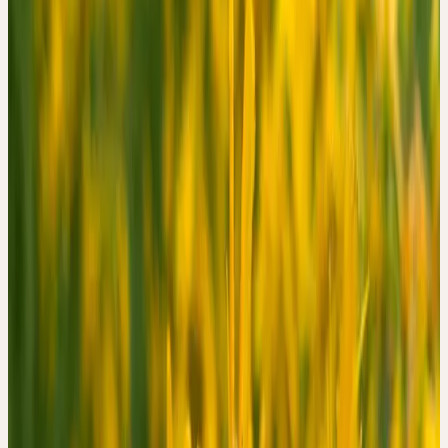
MITTELSCHWERER
DEPRESSION
Ceres Redaktion
·
10. April 2026
Was eine erste klinische Beobachtungsstudie zur Ceres Hypericum
Urtinktur zeigt — und was sie nicht zeigt. Prospektive Studie mit
52 Patientinnen und Patienten in der Schweiz.
Studienquelle:
Kalbermatten N, Saller R. Complementary
Medicine Research, 2025
Studiendesign:
Prospektive, multizentrische Beobachtungsstudie
Publiziert:
September 2025 · DOI: 10.1159/000547920
Johanniskraut (Hypericum perforatum) gehört zu den am besten
untersuchten Heilpflanzen der westlichen Medizin. Für