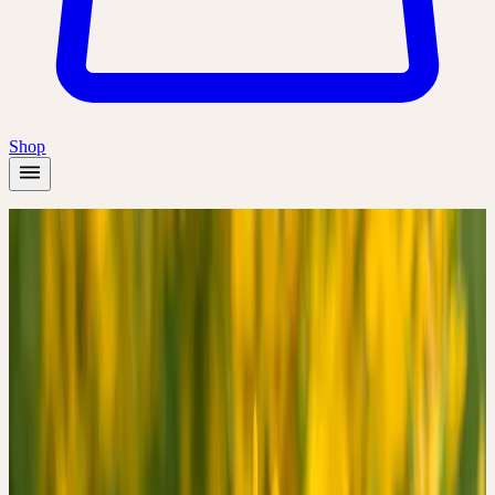
Shop
Startseite
/
Wissen
/
Johanniskraut-Urtinktur bei leichter bis mittelschwerer
Depression
Forschung & Studien
6
Min. Lesezeit
JOHANNISKRAUT-
URTINKTUR BEI
LEICHTER BIS