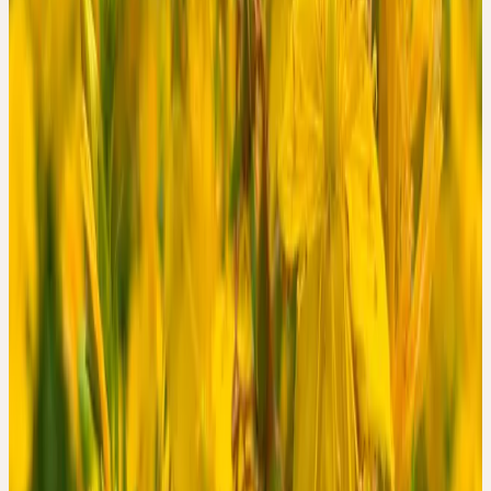
Hyperforin als hochdosierte Trockenextrakte — trotzdem
zeigten sich vergleichbare Verläufe.
WAS DIE STUDIE ZEIGT
Der HAM-D-17-Score sank bei den mit der Ceres Hypericum
Urtinktur behandelten Patientinnen und Patienten im
Beobachtungszeitraum um 49 % (strenge Auswertung, 42
Personen) beziehungsweise 52 % (erweiterte Auswertung, 51
Personen). In den Vergleichsstudien mit hochdosierten
Trockenextrakten lag dieser Rückgang zwischen 45 % und 59 %.
Als Responder — also Personen mit einem Rückgang des HAM-
D-17-Scores um mindestens 50 % — galten in der
Beobachtungsstudie 50 % beziehungsweise 57 % der
Teilnehmenden. Die Vergleichsstudien berichteten Responderraten
zwischen 42 % und 70 %.