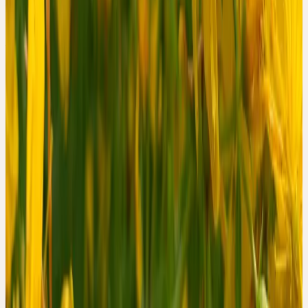
Kalbermatten N, Saller R. St John’s Wort (Hypericum perforatum)
Fresh Plant Tincture for Patients with Mild to Moderate
Depression: A Prospective Observational Study. Complement Med
Res. 2025;32(5):363–375. DOI: 10.1159/000547920
Open Access:
pmc.ncbi.nlm.nih.gov/articles/PMC12622987
Social
WEITER AUF DEN KANÄLEN
VON CERES
Diese Verweise öffnen die jeweiligen Plattformen direkt. Sie sind
als Ergänzung zum Artikel gedacht, nicht als native In-Page-
Interaktion.
Auf Instagram ansehen
↗
Auf Facebook ansehen
↗
Auf YouTube
ansehen
↗
Inhalt