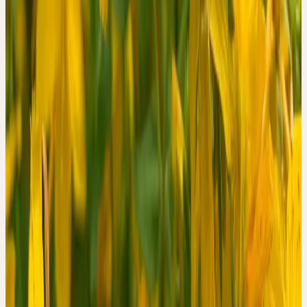
INTERESSENKONFLIKT UND TRANSPARENZ
Die Erstautorin Natalie Kalbermatten ist Angehörige der
Gründerfamilie der Ceres Heilmittel AG und heute Aktionärin —
zum Zeitpunkt der Studiendurchführung war sie es nicht. Die
Ceres Heilmittel AG hat die Studie finanziell unterstützt, indem sie
die teilnehmenden Ärztinnen und Ärzte für die Dokumentation der
Patientendaten entschädigt hat. Diese Angaben sind in der
Publikation vollständig offengelegt.
Die Studie wurde in der Fachzeitschrift Complementary Medicine
Research (Karger Verlag) publiziert und durchlief ein reguläres
Peer-Review-Verfahren.
ORIGINALARBEIT