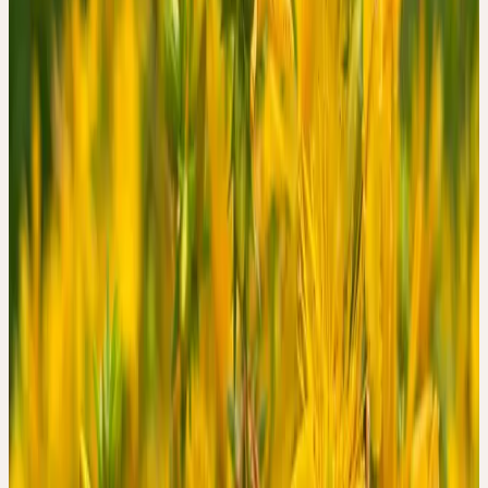
(Kantonsspital Münsterlingen) und Reinhard Saller (Universität
Zürich) durchgeführt. Eingeschlossen wurden 52 ambulante
Patientinnen und Patienten mit einer ärztlich diagnostizierten
leichten bis mittelschweren depressiven Episode, die von ihren
behandelnden Hausarztpraxen in der deutschsprachigen Schweiz
mit der Ceres Hypericum Urtinktur behandelt wurden.
Als Messinstrument diente die Hamilton Depression Scale 17
(HAM-D 17) — dasselbe Instrument, das in den grossen
randomisierten Studien mit hochdosierten Trockenextrakten
eingesetzt wurde. Gemessen wurde zu Beginn und nach sechs
Wochen Behandlung. Die durchschnittliche tägliche Dosis lag bei
11–12 Tropfen — deutlich unterhalb der Dosen, die in Studien mit
Trockenextrakten verwendet wurden.
Die Urtinktur enthält markant weniger Hypericin und