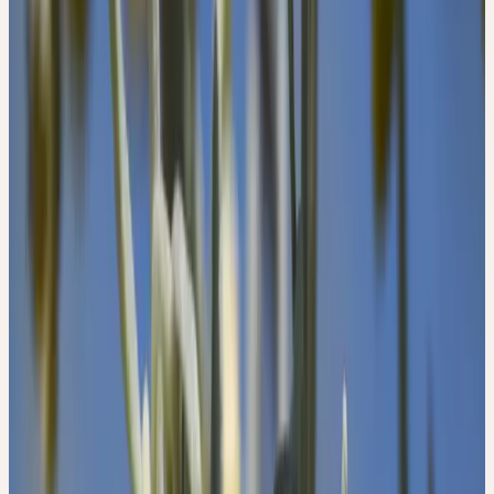
Ceres-Beschaffung
Demeter-Anbau und Wildsammlung
Pflanzenteil
Frische obere Sprossteile mit Blättern und Blüten
Volksnamen
Wermut, Absinth, Bitterer Beifuss, Alsem, Wormwood
Signatur & Wirkung
VON DER GESTALT ZUR
HEILKRAFT
Der Wermut gehört zur Familie der Korbblütler. Er gedeiht in den
Tälern der Zentralalpen an sonnigen Lagen. Die stattliche,
mehrjährige Pflanze wird teilweise über zwei Meter hoch. Die
dreifach fiederteiligen Blätter sind beiderseitig graufilzig behaart
und fühlen sich sehr weich an.
Der ebenfalls filzig behaarte Stengel ist stark verzweigt und von
Längsrillen durchzogen. Der Wermut lässt in seiner Gestalt kaum
eine Gliederung erkennen, er schafft keine klaren Konturen und
Grenzen. Er erscheint durchgängig von aussen nach innen, von