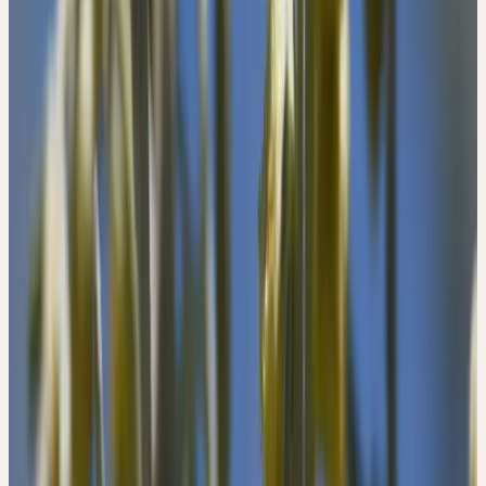
Wermut scheint «innen» zu blühen. mit ihrem stark
zusammenziehenden, nach innen gerichteten Charakter führen zu
einer polar entgegengesetzten psychischen Reaktion.
Wer im Einflussbereich des Wermutwesens steht, tritt nach aussen
und nimmt mit aktivem Interesse am Leben, am Mitmenschen und
an der Welt teil. Wermut weckt das Interesse am Leben und an der
Aktivität und fördert die Belebung der Stoffwechselfunktionen.
Menschen, denen es an Interesse mangelt, die manch mal
teilnahmslos sind, vermögen die Stoffwechselfunktionen
energetisch zu wenig zu durchdringen und werden atonisch.
Ihre Verdauungsorgane werden geschwächt, wodurch allgemeine
Erschöpfungszustände bis hin zu Depressionen auftreten können.
In solchen Situationen ist Wermut ein starkes Energetikum für
Psyche und Körper. Durch die Erwärmung und Tonisierung des