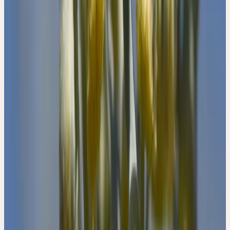
Dies beobachten wir dann, wenn ein Mensch sich seinen Gefühlen
und Verlangen so sehr hingibt, dass er im «Wohlgefühl» einen
Selbstzweck sieht. Dann wird auch kaum mehr Interesse für die
Welt und die anderen Menschen aufgebracht. Es fehlt dazu an
Energie, weil die Gefühlsenergie nicht mehr in Lebensenergie
umgewandelt wird. Die Gefühle (das Luftelement) werden
abgeschlossen, in sich selbst gefangen gehalten und können die
Lebensprozesse (das Wasserelement) nicht mehr durchdringen und
anfachen.
Erntezeit
Juli
Beschaffung
Demeter-Anbau und Wildsammlung
Herkunft & Ernte
DEMETER-ANBAU UND
WILDSAMMLUNG