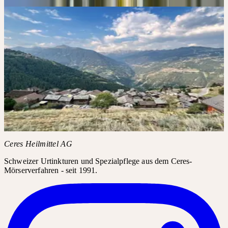
Die 4 Säulen der Qualität
→
Bildergalerie
CERES AUF
INSTAGRAM
#ARTEMISIA /
#ARTEMISIAABSINTHIUM
Instagram-Posts benötigen Ihre Zustimmung für Drittanbieter-
Inhalte.
Instagram laden
Ceres Heilmittel AG
Schweizer Urtinkturen und Spezialpflege aus dem Ceres-
Mörserverfahren - seit 1991.