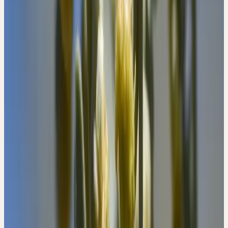
Anwendung von Wermut über dreizehn Seiten und
die heilige Hildegard von Bingen beschreibt Wermut
schon als geeignetes Mittel bei Magenschwäche.
Der Gehalt an Bitterstoffen und ätherischem Öl
macht
Artemisia absinthium
L. zu einem klassischen
Bittermittel oder Amarum aromaticum, welches
reflektorisch Magensaft- und Gallensekretion und
somit die Verdauung anregt. Daraus leiten sich die
arzneilichen Anwendungsmöglichkeiten von Wermut
ab: Wermut wird vorwiegend bei dyspeptischen
Beschwerden wie Appetitlosigkeit, Völlegefühl und
Blähungen, sowie bei Fehlfunktion der Gallenwege
eingesetzt. Des Weiteren wird der Wermut bei
Parasitenbefall angewendet und es heisst, Wermut
«hebt… die Energie und schafft Lebensfreude und
Arbeitslust».