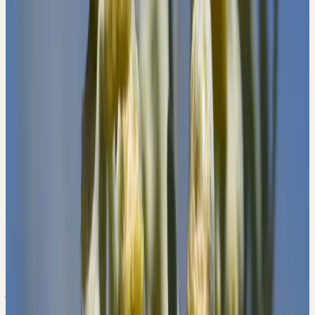
Die meisten bitteren Heilpflanzen haben ein wenig ausgeprägtes,
eher flaches Aroma, so dass das Bittere uneingeschränkt dominiert.
Beim Wermut hingegen finden wir beide Eigenschaften sehr stark
ausgeprägt. Die verschiedenen Ebenen des Menschen
durchdringen und fördern sich. So bildet die emotionale Energie,
die Kraft unserer Gefühle und unseres Verlangens die wichtigste
Quelle für die Vitalität des Stoffwechsels und deshalb für unsere
Gesundheit.
Die Lebensprozesse unserer Zellen werden aus dem emotionalen
Energiepotenzial geleitet und genährt. Daher ist es verständlich,
dass jede Krankheit eine seelische Ursache hat. Für einen vitalen
Stoffwechsel ist es entscheidend, dass die emotionalen Energien
sich in den Dienst der Lebensprozesse stellen. Oft kommt es
jedoch vor, dass die Gefühle ein Eigenleben führen.