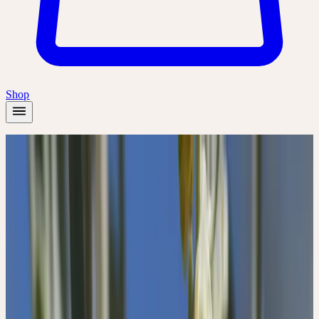
Shop
Startseite
/
Pflanzen
/
Wermut
Sommer
Wermut
Artemisia absinthium
Anteilnahme, Präsenz, Wachheit, energetische Durchdringung der
Stoffwechselfunktionen