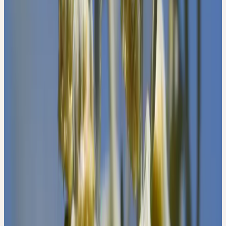
Farben und Düften, es ist kein Austausch mit Licht und Luft, wie
es dem Blütenwesen an sich eigen ist. Die Gestalt zeigt eine nach
innen gerichtete Signatur an. Der Wermut vereinigt höchste
Bitterkeit mit einem intensiven, durchdringenden Aroma. Wir
wissen, dass uns Düfte und Aromen unmittelbar in eine bestimmte
Gefühlsstimmung versetzen.
Über Duftstoffe wird unsere Gemütsverfassung direkt, ohne
Umweg über Gedanken beeinflusst und bewegt. Jedem Aroma
entspricht somit eine bestimmte Qualität auf der Schwingungsskala
emotionaler Energien. Bitterstoffe regen den Gallenfluss und die
Magensaftproduktion an. Sie haben also einen Einfluss auf das
vegetative Geschehen, ein Geschehen, dass sich unserer
bewussten Kontrolle entzieht. Die Vereinigung dieser zwei
herausragenden Eigenschaften (Aroma und Bitterkeit) ist selten.