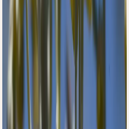
erschlafften Magens fördert er die Verdauungsfunktionen.
Wer zu Tagträumen neigt, wird durch Wermut zurück in die
Wirklichkeit geholt. Tagträume zeigen eine Fluchttendenz auf.
Durch eine regelmässige Einnahme von Absinthium wird es
möglich, die Lebensaufgabe mit Willenskraft zu durchdringen und
den Lebensfaden fest in die Hand zu nehmen.
ARTEMISIA ABSINTHIUM
Wermut
Familie
Asteraceae (Korbblütler)
Wuchshöhe
60–150 cm
Blütezeit
Juli–September
Erntemonate
Juli
Standort
Trockene, sonnige Hänge; steinige, kalkhaltige Böden;
Zentralalpentäler
Verbreitung
Europa, Westasien; in der Schweiz in Alpentälern
(Wallis, Engadin)