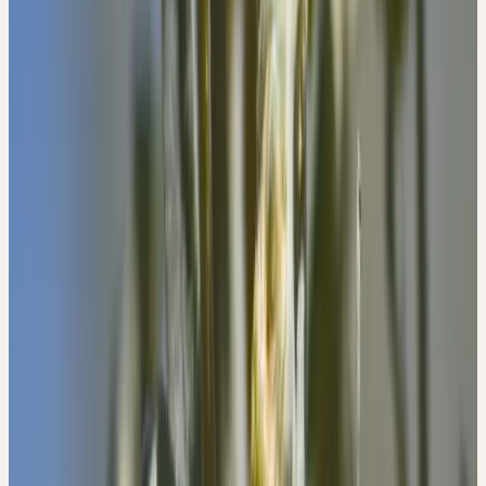
7. Kalbermatten R. Wesen Und Signatur Der Heilpflanzen.
9th ed. AT Verlag, Aarau, Schweiz; 2016.
II
Phase
Bewahrung
Psychologische Signatur
ANTEILNAHME AM LEBEN
R. & H. Kalbermatten — «Psyche des Menschen und Signatur der
Heilpflanzen»
Herstellung
CERES-MÖRSERVERFAHREN —
SCHONEND, KALT,
VOLLSTÄNDIG.
Frisch geerntet, von Hand verlesen, bei Raumtemperatur
vermörsert und über Jahre gereift. Keine Erhitzung, kein Druck —
die volle Lebenskraft der Pflanze, bewahrt.