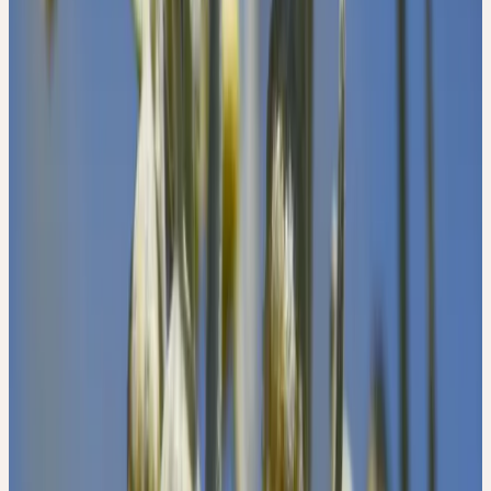
oben nach unten; das Luftelement (Blattäusseres) geht sanft ins
Wasserelement (Blattinneres) über. Korbblütler sind
gekennzeichnet durch strahlende, meist relativ grosse
Blütenköpfchen, die sich der Sonne zuwenden.
Die Sonnenblume, der Löwenzahn, die Margerite sind typische
Vertreter dieser artenreichen Pflanzenfamilie. Wenn wir mit diesem
Wissen im Hintergrund die Blüten des Wermuts betrachten,
befremden uns die kleinen Blüten, die alle nach unten, zur Erde
hin gerichtet sind. Auch wenn der Wermut in voller Blüte steht,
muss man genau hinsehen, um dies am Blütenpollen zu erkennen.
Es gibt kein prachtvolles Öffnen der Blüten in bunten Farben und
ausladender Geste; sie bleiben wie geschlossen, in sich selbst
gekehrt, sie scheinen «drinnen» zu blühen.
Die Wermutblüte strebt nicht nach dem Verströmen von Formen,