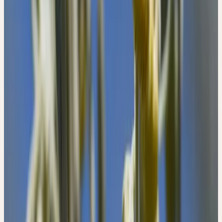
unscheinbaren, gelben Blüten, die dem Erdboden zugewandt sind.
Im Gegensatz zu anderen Korbblütlern ist der Wermut
windbestäubt; die meisten anderen Korbblütler hingegen locken
mit ihren prächtigen und grossen Blüten Tiere an. Insgesamt wirkt
die gesamte Pflanze, trotz ihrer Grösse, fast unscheinbar, bis man
ihr Aroma kostet.
WESEN DER PFLANZE
Anteilnahme, Präsenz, Wachheit, energetische Durchdringung der
Stoffwechselfunktionen
Die Bitterkeit und das Aroma von Wermut sind so ausgeprägt und
durchdringend, dass diese Pflanze zum Symbol für die bitteren
Aspekte des Lebens geworden ist. Niemand, der eine Zubereitung
aus Wermut einnimmt, bleibt teilnahmslos; sie drängt zu Wachheit
und Präsenz. Der bittere Geschmack und das herbe Aroma Der