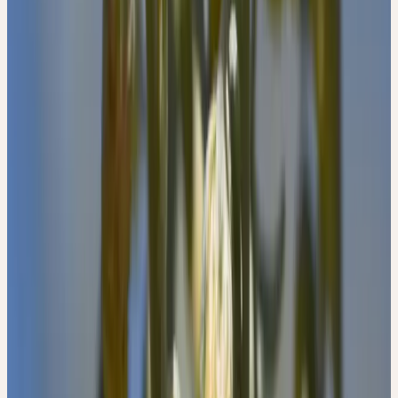
Wermut ist in Südeuropa, Westasien und Nordafrika heimisch und
kommt in Mitteleuropa als Kulturflüchtling vor. Er bevorzugt
trockene, sonnige und nährstoffarme Standorte: Wegränder,
Schuttplätze, Felssteppen und südexponierte Böschungen. In der
Schweiz findet man ihn besonders im Wallis und im Rheintal.
Ceres bezieht Wermut aus Demeter-Anbau und Wildsammlung.
Die Pflanze wird im Sommer zu beginnender Blüte von Hand
geerntet, wenn ihr Aroma am intensivsten ist.
Historischer Kontext
TRADITIONELLE VERWENDUNG
Als eine der großen Heilpflanzen blickt
Artemisia
absinthium
L. auf eine jahrhundertelange Tradition
zurück. Allein der Tabernaemontanus widmet der