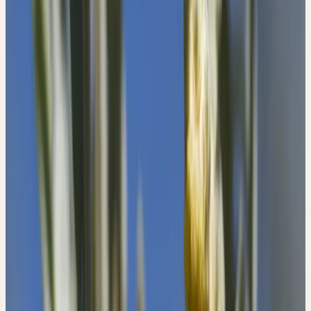
Familie
Asteraceae (Korbblütler)
Standort
Trockene, sonnige Hänge; steinige, kalkhaltige Böden;
Zentralalpentäler
Ernte
Juli
Verarbeitung
Mörserverfahren
Botanik und Wesen der Pflanze
BOTANIK
Der Wermut (
Artemisia absinthium
L.) gehört zur Familie der
Korbblütengewächse (Asteraceae). Er ist eine bis zu 1.5 m gross
werdende, ausdauernde Pflanze warmer und trockener Standorte.
Stängel und Blätter sind mit graufilzigen Haaren bedeckt. Je weiter
der Blick an den aufrechten, holzigen Stängeln nach oben
wandert, desto stärker geteilt sind die Blätter, bis im Blütenstand
nur schmale, lanzettliche Blättchen verbleiben.
Von Juli bis September blüht der Wermut mit kleinen,