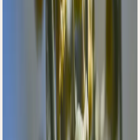
QUELLEN
1. BGA/BfArM (Kommission D). Artemisia absinthium
(Wormwood). Bundesanzeiger 142/161, (1994).
2. BGA/BfArM (Kommission E). Absinthii herba
(Wermutkraut). Bundesanzeiger 228, (1984).
3. Committee on Herbal Medicinal Products (HMPC).
Assessment report on Artemisia absinthium L., herba.
(2017).
4. Hänsel, R. & Steinegger, E. Hänsel / Sticher
Pharmakognosie Phytopharmazie. (Wissenschaftliche
Verlagsgesellschaft GmbH, Stuttgart, Deutschland, 2015).
5. Madaus, G. MADAUS LEHRBUCH DER
BIOLOGISCHEN HEILMITTEL BAND 1-11. (mediamed
Verlag, Ravensburg, 1990).
6. Kalbermatten R, Kalbermatten H. Pflanzliche
Urtinkturen. 7th ed. AT Verlag, Aarau, Schweiz; 2014.