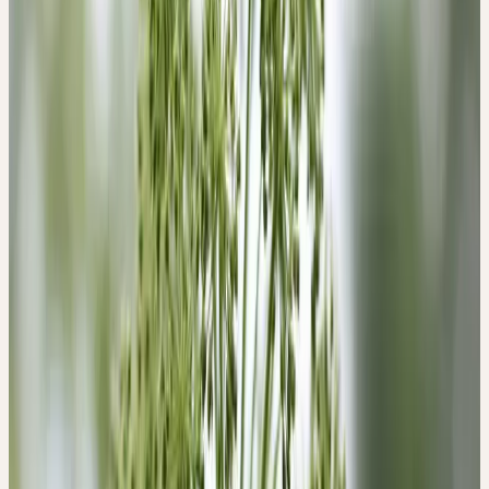
wodurch das Obere wieder mit dem Unteren verbunden werden
kann.
Der Kopf wird frei für Inspirationen und innovative Ideen, die
Verbindung zwischen Kopf, Herz und Bauch, zwischen Himmel
und Erde wird wiederhergestellt. Angelica zeigt das Bild eines
aufrechtstehenden Menschen, der gut gehalten von seinem
Stützapparat, mit Bedingt durch zu schnelles Wachstum oder
durch sich überstürzende innere (z.B. hormonelle-) oder äussere
Veränderungen (Familie, Arbeit, Alterungsprozess) kann es
geschehen, dass der Körper droht, die Seele zu überwältigen. Es
entsteht im Patienten das Gefühl des «Neben-sich-Stehens» oder
«Ausser-sich-Seins
ANGELICA ARCHANGELICA
Engelwurz