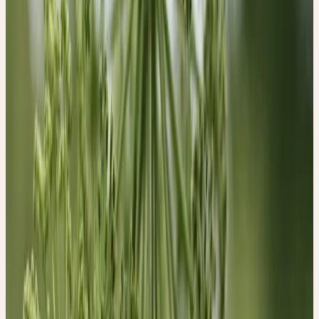
Hüllblättern, die an den Stängelknoten gebildet werden und die die
Blatt- und Blütenknospen wie mit einer schützenden Hülle
umfassen. Ein weiteres besonderes Merkmal ist der sechseckige
Querschnitt der Wurzeln.
Erntezeit
Oktober
Beschaffung
Bio-Anbau
Herkunft & Ernte
BIO-ANBAU
Die Engelwurz ist in Nordeuropa, Skandinavien, Island und im
nördlichen Russland heimisch; sie wächst bevorzugt an feuchten,
nährstoffreichen Standorten wie Bachufern, Auen und
Feuchtwäldern bis in Berglagen. In der Schweiz ist sie in den
Alpen und Voralpen an geeigneten Standorten zu finden.