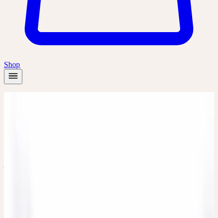
Shop
Startseite
/
Pflanzen
/
Engelwurz
Sommer
Engelwurz
Angelica archangelica
Abgrenzung zwischen innen und aussen, Verbindung zwischen
oben und unten, Innerer Raum, Inspiration, Polarität von Mut und