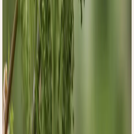
Pankreassaftproduktion bei Dyspepsie und Appetitlosigkeit
verschrieben.
QUELLEN
1. Hänsel, R. & Steinegger, E. Hänsel / Sticher
Pharmakognosie Phytopharmazie. (Wissenschaftliche
Verlagsgesellschaft GmbH, Stuttgart, Deutschland, 2015).
2. Kommission E. Angelicae radix ( Angelikawurzel ).
Bundesanzeiger 101, (1990).
3. Wichtl, M. et al. Teedrogen und Phytopharmaka.
(Wissenschaftliche Verlagsgesellschaft GmbH, Stuttgart,
Deutschland, 1997).
4. Madaus, G. MADAUS LEHRBUCH DER
BIOLOGISCHEN HEILMITTEL BAND 1-11. (mediamed
Verlag, Ravensburg, 1990).
5. Ruttkowski Beate. Stärker als jede Angst: Ein Leitfaden
zur Selbstbehandlung mit Homöopathie, Blüten-Essenzen
und Heilpflanzen. (S. Fischer Verlag, 2015).