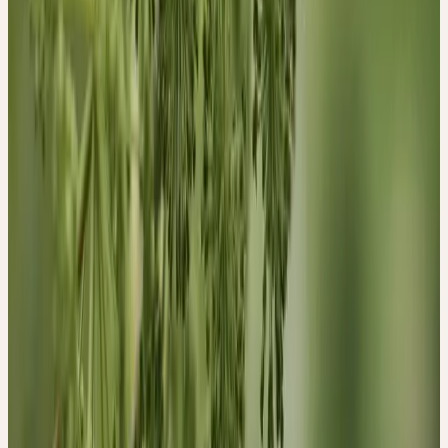
Angelica als wirksames Mittel bei Blähungen. Hufeland schätzte
die Wirkung als Anregungsmittel bei Schwächezuständen und
Madaus nennt noch viele weitere traditionelle Indikationen für die
Engelwurz - der Schwerpunkt liegt jedoch klar im Bereich von
Magen- und Darmbeschwerden. Arzneizubereitungen werden als
Stomachikum und Karminativum verordnet. Eine Anwendung als
Expektorans bei Lungenleiden und als Tonikum bei
Nervenschwäche ist ebenfalls üblich. In den letzten Jahrzehnten
konzentriert sich der Einsatz von
Angelica archangelica
L. primär
auf die Eigenschaften als Amarum aromaticum, Cholagogum und
Spasmolytikum, die gerne bei Beschwerden wie Schmerzen und
Brennen im Oberbauch, Völlegefühl und Blähungen eingesetzt
werden. So findet man die Angelikawurzel auch in vielen bitteren
Digestifs. Bittermittel wie Angelica werden allgemein zur
Anregung des Speichelflusses und der Magen- und