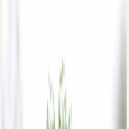
Angst
Familie
Apiaceae (Doldenblütler)
Standort
Feuchte Hochstaudenfluren, Bachufer, Auwälder;
nährstoffreiche, feuchte Böden
Ernte
Oktober
Verarbeitung
Mörserverfahren
Botanik und Wesen der Pflanze
BOTANIK
Die Echte Engelwurz (
Angelica archangelica
L.) ist eine frostharte
Staude. Sie ist meist zwei- bis vierjährig und blüht innerhalb dieser
Zeit nur einziges Mal. Sie gehört zur Familie der Doldenblütler
(Apiaceae) und ist vorwiegend im nördlichen Europa heimisch.
Aus ihrer rübenförmigen Wurzel, die meist im zweiten Jahr
verkümmert, bildet die Engelwurz eine eindrucksvolle
Pflanzengestalt aus, die bis über 2.50 m hoch werden kann. Im
ersten Jahr entwickelt sie hingegen zunächst eine Blattrosette mit