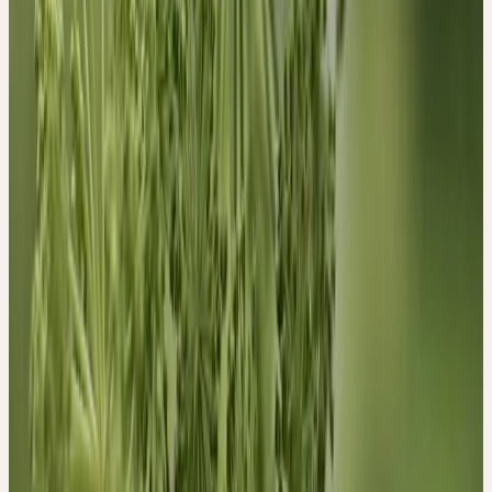
Ceres verwendet Engelwurz aus kontrolliertem biologischen
Anbau. Die Wurzeln werden im Herbst geerntet.
Historischer Kontext
TRADITIONELLE VERWENDUNG
Die Volksheilkunde kennt die Engelwurz schon seit Urzeiten.
Eingesetzt wurden fast alle Teile der Pflanze (Blüten, Blätter und
Samen, besonders jedoch die Wurzeln) bei Beschwerden des
Magen-Darm-Traktes, bei Erschöpfung und
Atemwegsbeschwerden. Die heilenden Kräfte sollen den
Menschen von einem Engel gezeigt worden sein. Dies deutet
darauf hin, dass der Pflanze eine Verbindung mit höheren Kräften
zugeschrieben wurden und stellt eine Mögliche Erklärung für die
in der Literatur beschriebene Schutzkraft bei Panikattacken oder
anderer Angstzuständen dar. Bereits Paracelsus bezeichnet