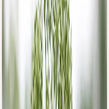
Abgrenzung zwischen innen und aussen, Verbindung zwischen
oben und unten, Innerer Raum, Inspiration, Polarität von Mut und
Angst
Angelica macht den inneren Raum bewusst, indem der Mensch
seinem Selbst begegnen kann. Wird dieser Raum durch die
Übermacht von Eindrücken, Erfahrungen und Problemen
zugeschüttet, ist der Mensch vom Fluss, dem «Flow», getrennt. Er
wird von der Quelle der Kraft und Kreativität abgeschnitten, die
nur in einem freien Raum fliessen kann.
Er verliert seine Identität und die nötige Distanz, um den
Überblick in der Kompliziertheit des Alltags zu bewahren. Der
Bezug zum Ganzen und der Blick für die einfachen Lösungen von
Problemen wird verschlossen. Die Wesenskraft von Angelica
unterstützt die Bildung einer schützenden Hülle zur
Wiederherstellung der Ordnung zwischen innen und aussen,