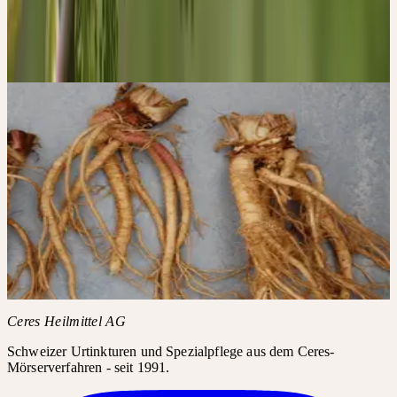
Frisch geerntet, von Hand verlesen, bei Raumtemperatur
vermörsert und über Jahre gereift. Keine Erhitzung, kein Druck —
die volle Lebenskraft der Pflanze, bewahrt.
Die 4 Säulen der Qualität
→
Bildergalerie
CERES AUF
INSTAGRAM
#ANGELICA /
#ANGELICAARCHANGELICA
Instagram-Posts benötigen Ihre Zustimmung für Drittanbieter-
Inhalte.
Instagram laden
Ceres Heilmittel AG
Schweizer Urtinkturen und Spezialpflege aus dem Ceres-
Mörserverfahren - seit 1991.