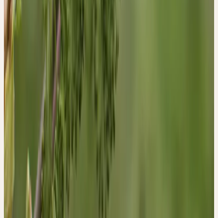
6. Kalbermatten, R. & Kalbermatten, H. Pflanzliche
Urtinkturen. (AT Verlag, Aarau, Schweiz, 2014).
7. Kalbermatten, R. & Kalbermatten, H. Psyche des
Menschen und Signatur der Heilpflanzen. (AT Verlag,
Aarau und München, 2020).
I
Phase
Aufbau
Psychologische Signatur
DER SEELISCHE FREIRAUM UND DIE
IDENTITÄT
R. & H. Kalbermatten — «Psyche des Menschen und Signatur der
Heilpflanzen»
Herstellung
CERES-MÖRSERVERFAHREN —
SCHONEND, KALT,
VOLLSTÄNDIG.