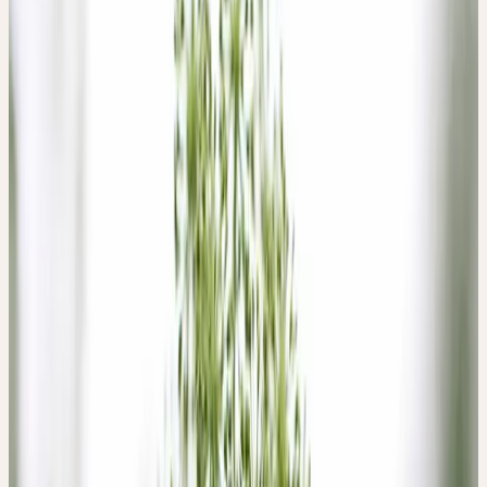
großen und imposanten Blättern. Diese werden bis 90 cm lang und
sind doppelt bis dreifach gefiedert. Im zweiten Jahr bildet sich
dann der weit aufstrebende Stängel. Dieser ist innen hohl,
stielrund, fein gerillt und oft rotbraun angelaufen. Er verästelt sich
nach oben hin. Die sich bildenden Blätter am Stängel sind kleiner
und weniger stark gefiedert als die weiter untenstehenden Blätter.
Am Stängel und seinen Ästen bilden sich endständig die großen
und fast kugeligen Doppeldolden mit ihren vielen grünlichgelben
und gelblichen Blüten. Die Dolden können einen Durchmesser
von bis zu 20 cm haben. Alle Teile der Pflanzen duften intensiv,
besonders intensiv ist das Aroma der milchsaftführenden Wurzel.
WESEN
WESEN DER PFLANZE