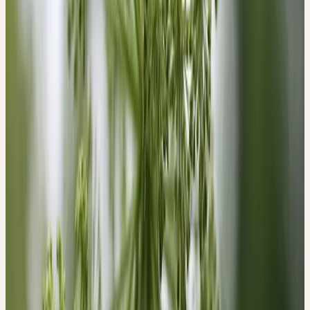
Geruch. Die Arten der Doldenblütler (Apiaceae) haben, wie der
Familienname sagt, doldenförmige Blütenstände, die durch die
regelmässige Verzweigungsstruktur der Blütenstiele entstehen,
sodass sich die vielen kleinen Einzelblüten zu Dolden vereinigen,
die wie Regenschirme kugelförmig gewölbt sind (früherer
Familienname Umbelliferae [vom spätlateinischen umbella für
«Sonnenschirm»]). Die Dolden oder Schirme dieser Familie
können als Teil einer Kugelfläche betrachtet werden.
Das Besondere an den Blütendolden der Engelwurz besteht darin,
dass sie nicht nur einen Teil einer Kugelfläche bilden, sondern
beinah vollkommene, ganze Kugeln. Die Engelwurz-Blütenstände
bilden somit kugelförmige Hohlräume, was im Pflanzenreich
einzigartig ist. Die Raumbildung kann als das charakteristische
Merkmal bezeichnet werden, das nicht nur in den Blüten erscheint,
sondern auch im hohlen Stängel und in den markanten