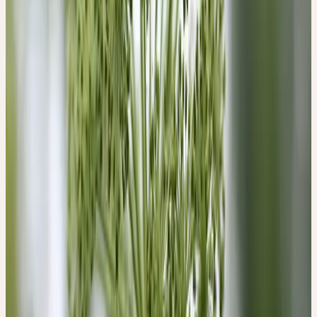
Familie
Apiaceae (Doldenblütler)
Wuchshöhe
100–250 cm
Blütezeit
Juni–August
Erntemonate
Oktober
Standort
Feuchte Hochstaudenfluren, Bachufer, Auwälder;
nährstoffreiche, feuchte Böden
Verbreitung
Nordeuropa, Sibirien; in der Schweiz zerstreut,
kultiviert
Ceres-Beschaffung
Bio-Anbau
Pflanzenteil
Frische Wurzel
Volksnamen
Engelwurz, Echte Engelwurz, Brustwurz, Angelica
Signatur & Wirkung
VON DER GESTALT ZUR
HEILKRAFT
Die Engelwurz (Angelica archangelica) gehört zur Familie der
Doldenblütler. Die unterirdischen Pflanzenteile, die für die
Zubereitungen von arzneilichen Extrakten verwendet werden,
enthalten reichlich ätherische Öle mit einem starken, reinigenden