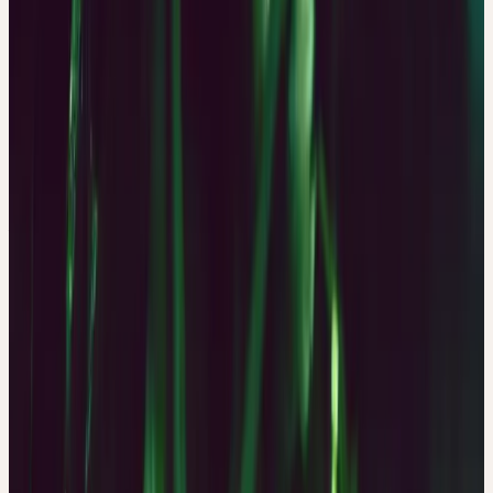
Familie
Cannabaceae (Hanfgewächse)
Standort
Auwälder, Hecken, Flussufer; feuchte, nährstoffreiche
Böden
Ernte
August
Verarbeitung
Mörserverfahren
Botanik und Wesen der Pflanze
BOTANIK
Humulus lupulus
L., der Gewöhnliche Hopfen, ist ein
ausdauerndes Schlinggewächs aus der Familie der Hanfgewächse
(Cannabaceae). In der Vegetationszeit kann der Hopfen bis 8 m
lange oder noch längere Triebe ausbilden, die mit Kletterhaaren
besetzt sind und sich rechtswindend (im Uhrzeigersinn) um ihre
Unterlage winden. Die meisten anderen Ranken klettern
linkswindend. Die langen Triebe werden jedes Jahr aus dem
unterirdischen Rhizom neu gebildet und können bis zu 10 cm pro
Tag wachsen; Kulturhopfen kann 50 Jahre alt werden.