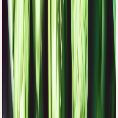
Die Hopfenzapfen sind weiblich und eiförmig. Sie verheissen
Leben und Fruchtbarkeit. Es ist Leben in der Vereinigung, in der
Symbiose; viele kleine Schuppen sind es, die das Ei bilden. Die
Hopfenzapfen lassen an die Kindheit denken, an die
Unbeschwertheit und die Symbiose mit der Mutter.
Der Hopfen ist eine nährende Pflanze; er nährt nicht mit Kalorien,
sondern mit Lebenskräften. Im Bier werden die Kalorien vom
Malz und vom Alkohol geliefert, und so ist dieses beliebte Getränk
ein wunderbares Mittel, um Geborgenheits- und
Verschmelzungsgefühle aufkommen zu lassen, wie sie in der
Kindheit selbstverständlich waren. Da die lieblich einlullende und
nährende Wirkung des Hopfens auf der psychischen Ebene
stattfindet und dort das Verlangen nach Verschmelzung teilweise
befriedigt, wird der Geschlechtstrieb – das Verlangen nach
körperlicher Verschmelzung – abgeschwächt. Hopfen ist von alters