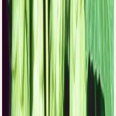
VON DER GESTALT ZUR
HEILKRAFT
Der Hopfen ist eine Schlingpflanze, die bis zu 8 m hoch wird. Die
Pflanze ist zweihäusig, das heisst, es gibt weibliche und männliche
Pflanzen. Der angebaute Hopfen ist ausschliesslich weiblich, da
für die Herstellung von Bier oder Heilmitteln die weiblichen
Fruchtstände, die Hopfenzapfen kurz vor der Reife verwendet
werden. Der gelblich grüne, hängende Fruchtstand ist eiförmig
und besteht äusserlich aus 1 bis 2 cm langen Deckblättern
(Schuppen), die sich dachziegelartig decken.
Die Innenseiten der Deckblätter sind übersät mit kleinen,
glänzenden, hellgelben Drüsenschuppen. In diesen Drüsen sind
die Wirkstoffe enthalten: das bitter schmeckende Harz und das
aromatisch riechende ätherische Öl. Wenn im Spätsommer der