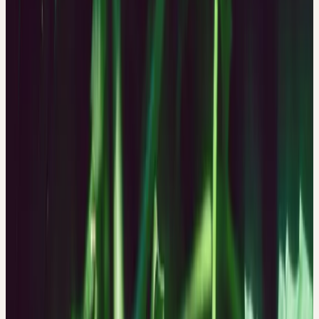
Die grossen, dunkelgrünen, rauhaarigen Blätter stehen
gegenständig und sind 3- bis 5-lappig. Ab Juli blüht der Hopfen.
Es gibt männliche und weibliche Pflanzen. Die männlichen Blüten
sind unscheinbar in lockeren Rispen; die weiblichen stehen in den
bekannten eiförmigen, ährigen Kätzchen — den Hopfenzapfen.
An diesen stehen die Deckblätter dachziegelartig zusammen und
bilden den 2 bis 5 cm langen Fruchtstand. Die Innenseiten der
Deckblätter sind übersät mit kleinen, glänzenden, hellgelben
Drüsenschuppen, die das bittere Hopfenharz enthalten. Die
weiblichen Blütenstände verströmen einen intensiv würzigen Duft
und schmecken stark bitter.
WESEN DER PFLANZE
Rückzug, Fröhlichkeit, Leichtigkeit