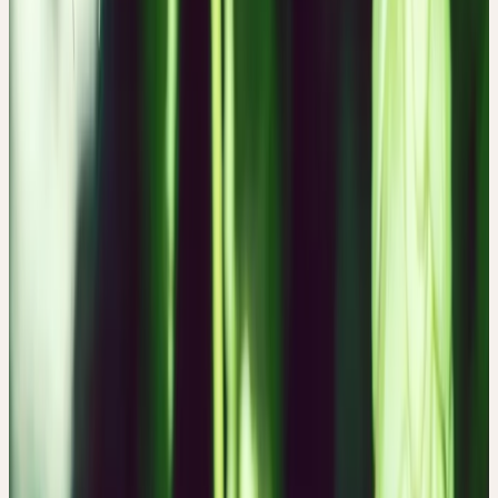
Bierherstellung kann der Charakter des ätherischen Öls und der
Bitterstoffe der jeweiligen Hopfenart auch medizinisch in der
Dufttherapie seine Wirkung entfalten. Typisch für den Hopfen ist
die beruhigende und schlaffördernde Wirkung. Auch die
angstlösende und die in der Volksheilkunde beschriebene
anaphrodisierende Wirkung wurde bereits untersucht. Zu den
Anwendungsgebieten des Hopfens gehören daher Unruhe,
Nervosität, Angstzustände und Schlafstörungen. Als Amarum
aromaticum kann sich der Hopfen auch über die Bitterwirkung
z.B. bei dyspeptischen Beschwerden als nützlich erweisen.
QUELLEN
1. Hänsel, R. & Steinegger, E. Hänsel / Sticher
Pharmakognosie Phytopharmazie. (Wissenschaftliche
Verlagsgesellschaft GmbH, Stuttgart, Deutschland, 2015).
2. Madaus, G. MADAUS LEHRBUCH DER