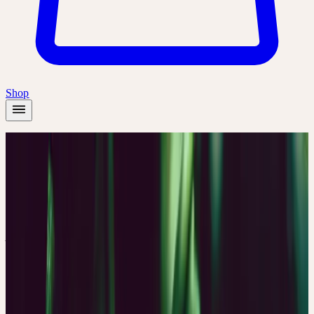
Shop
Startseite
/
Pflanzen
/
Hopfen
Sommer
Hopfen
Humulus lupulus
Rückzug, Fröhlichkeit, Leichtigkeit