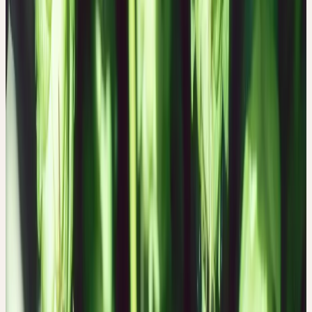
her ein Mittel zur Dämpfung eines übersteigerten männlichen
Geschlechtstriebs.
Zu erwähnen ist noch die Tatsache, dass die Hopfenpflanze
rechtswindend ist. Dies ist eine Seltenheit, denn die meisten
Schlingpflanzen sind linkswindend. Der Drehsinn von
Spiralformen hat eine wichtige energetische Bedeutung;
linksdrehende Spiralen führen Kräfte aus der Materie hinaus, und
rechtsdrehende Windungen begleiten die Materialisierung von
Kräften. So wird durch die Rechtsdrehung das mütterliche,
symbiotische Wesen des Hopfens zusätzlich unterstrichen.
Erntezeit
August
Beschaffung
Demeter-Anbau
Herkunft & Ernte
DEMETER-ANBAU