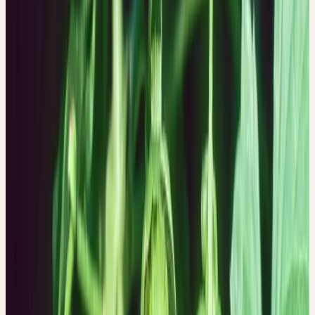
Der Hopfen ist eine Pflanze, die den Rückzug symbolisiert. Sein
Wesen ist nicht darauf gerichtet, Ideen umzusetzen und Energien
anzuwenden. In der Ruhe und Abgeschiedenheit oder im
geschützten Kreis Gleichgesinnter schweifen die Gedanken, ohne
konkret schöpferisch wirksam zu werden.
Hat man in der Arbeit oder im Leben überhaupt seine Energie,
sein Engagement gegeben, folgt nun die Umkehrung am Feier-
oder Lebensabend. Nach vollendetem Tagewerk darf man sich
nun entspannen. Die Energien können in die umgekehrte Richtung
fliessen, man ist auf Empfangen, auf Regeneration eingestellt.
Hopfenzapfen sind weich und leicht. Das Hopfenwesen schirmt
sich ab von störenden Einflüssen, die einen in den Alltag
zurückholen; entweder durch Rückzug in «klösterliche»
Einsamkeit oder in der Abgeschlossenheit eines Kreises von