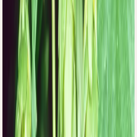
aber von aussen durch ihre Behinderung oder durch ihr Alter
begrenzt. Dadurch entsteht Spannung und Unruhe.
Ebenso fühlen sich viele junge Menschen energiegeladen und
verlangen danach, aktiv zu werden; ihr Aktivitätspotenzial besitzt
aber noch kein oder ein ungenügendes Profil. Sie müssen lernen,
sich unterzuordnen, und erfahren dadurch Begrenzung; es entsteht
Spannung. In vielen Lebenssituationen muss der richtige Zeitpunkt
abgewartet werden, um handeln zu können.
Dabei besteht die Gefahr, dass man die Geduld verliert,
pessimistisch oder aggressiv wird. Durch eine Veränderung ist
man aus einem Lebensbereich herausgewachsen, man steht «auf
dem leeren Bahnsteig am richtigen Geleise» und wartet. Die neue
Situation kündigt sich an, ist aber noch nicht konkret vorhanden.