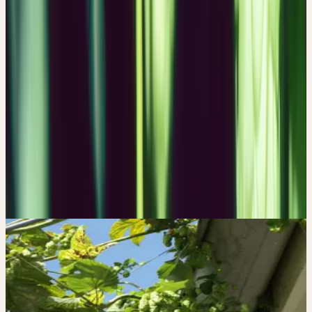
9. Kalbermatten, R. Wesen und Signatur der Heilpflanzen.
(AT Verlag, Aarau, Schweiz, 2016).
Herstellung
CERES-MÖRSERVERFAHREN —
SCHONEND, KALT,
VOLLSTÄNDIG.
Frisch geerntet, von Hand verlesen, bei Raumtemperatur
vermörsert und über Jahre gereift. Keine Erhitzung, kein Druck —
die volle Lebenskraft der Pflanze, bewahrt.
Die 4 Säulen der Qualität
→
Bildergalerie
CERES AUF
INSTAGRAM
#HUMULUS /
#HUMULUSLUPULUS