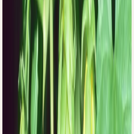
Freunden. Die Gedanken steigen kreisend in die Höhe, entfernen
sich von den Pflichten und Verantwortungen, möchten sich aus der
Realität herausziehen.
Durch die Distanz können sich Spannungen und Unruhe lösen,
das Gemüt wird fröhlich und leicht. Das Wesen des Hopfens hilft
Menschen, die eher am Stoffwechselpol verhaftet sind und zu
einer gewissen Erdenschwere neigen, die tagsüber schläfrig sind
und nachts wach liegen. Durch die Einnahme von Hopfen
verlieren sie das Schwerfällige, Schläfrige und erfahren nachts
eine lösende Ruhe.
Hopfenzubereitungen können aber auch umgekehrt wirken.
Menschen, deren Aktionskreis kleiner geworden ist infolge
Altersbeschwerden oder Krankheit haben oft Mühe, sich
umzustellen. Sie fühlen sich innerlich noch ganz aktiv, werden