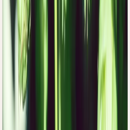
Der Hopfen ist in Europa und Westasien heimisch und wächst in
Auen, an Hecken und Waldrändern als kletternde Pflanze auf
nährstoffreichen, feuchten Böden. Als Kulturpflanze wird er
weltweit für die Bierbrauerei angebaut.
Ceres verwendet Hopfenzapfen aus Demeter-Anbau. Geerntet
werden die reifen Zapfen im Spätsommer, wenn der Gehalt an
Bitterstoffen und Hopfenöl am höchsten ist.
Historischer Kontext
TRADITIONELLE VERWENDUNG
Die Anwendung des bitteren Hopfens als Zusatz in Getränken -
sei es zur Verbesserung der Haltbarkeit oder zum Aromatisieren -
ist schon mindestens seit dem Mittelalter bekannt. Neben der