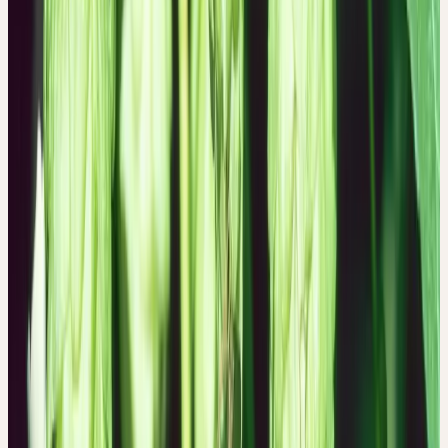
Hopfen zur Verarbeitung in unserem Labor ankommt, ist dies
immer ein sehr freudiges Ereignis, denn gute Laune und
Unbeschwertheit sind in der Lieferung mit inbegriffen. Ein Sack
frischer Hopfen verbreitet einen wunderbaren, süsslichen Duft, der
sofort auf die Psyche wirkt; Fröhlichkeit und Leichtigkeit breitet
sich aus, und die Menschen fühlen sich miteinander verbunden.
Die Schuppen des Panzerhemds unserer Persönlichkeit, mit dem
wir uns oft innerlich abschotten, fallen wie von selbst ab und
lassen uns aufeinander zugehen. Auch der dachziegelartige Bau
der Hopfenzapfen ist etwas Besonderes und Geheimnisvolles.
Frische Hopfenzapfen sind fein, leicht, weich und doch kompakt;
sie verheissen ein reiches Innenleben, Fülle und Fruchtbarkeit.
Man möchte die Zapfen berühren, sie öffnen, zerpflücken – sie
sind einfach unglaublich anziehend.