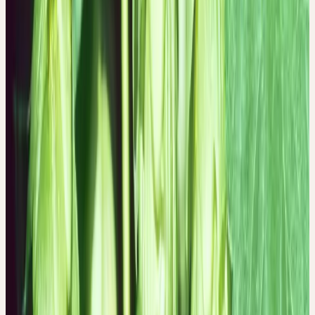
Nun ist es wichtig abzuwarten, die Spannung auszuhalten. Die
Wesenskraft des Hopfens hilft, die erwähnten Spannungen
dadurch aufzulösen, dass sie das kreative Potenzial in die richtigen
Wege leitet. Durch diese Entspannung kann der richtige
Schlafrhythmus wieder gefunden werden.
HUMULUS LUPULUS
Hopfen
Familie
Cannabaceae (Hanfgewächse)
Wuchshöhe
Bis 8m (Schlingpflanze, rechtswindend)
Blütezeit
Juli–August
Erntemonate
August
Standort
Auwälder, Hecken, Flussufer; feuchte, nährstoffreiche
Böden
Verbreitung
Europa, Westasien; kultiviert für Bierbrauerei
Ceres-Beschaffung
Demeter-Anbau
Pflanzenteil
Frische Zapfen
Volksnamen
Hopfen, Bierhopfen, Hoppen, Hops
Signatur & Wirkung