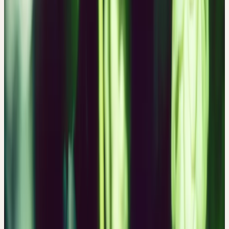
BIOLOGISCHEN HEILMITTEL BAND 1-11. (mediamed
Verlag, Ravensburg, 1990).
3. Committee on Herbal Medicinal Products (HMPC).
Assessment Report on Humulus Lupulus L., Flos.
EMA/HMPC/418902/2005 (2014).
4. European Scientific Cooperative On Phytotherapy
(ESCOP). ESCOP Monographs. (Georg Thieme Verlag,
Rüdigerstrasse 14, D-70469 Stuttgart, Germany and Thieme
New York, 333 Seventh Avenue, New York NY 10001,
USA, 2003).
5. Saller, R., Melzer, J., Uehleke, B. & Rostock, M.
Phytotherapeutische Bittermittel. Schweizerische Zeitschrift
fur GanzheitsMedizin 21, 200–205 (2009).
6. BGA/BfArM (Kommission D). Humulus lupulus
(Lupulus). Bundesanzeiger 172 a, (1988).
7. Zanoli, P. et al. Experimental evidence of the
anaphrodisiac activity of Humulus lupulus L. in naïve male
rats. J. Ethnopharmacol. 125, 36–40 (2009).
8. Kalbermatten, R. & Kalbermatten, H. Pflanzliche
Urtinkturen. (AT Verlag, Aarau, Schweiz, 2018).